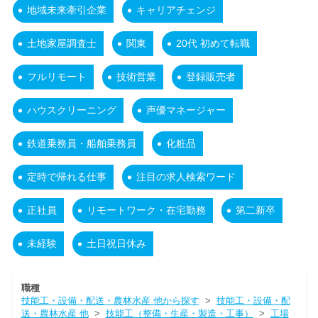
地域未来牽引企業
キャリアチェンジ
土地家屋調査士
関東
20代 初めて転職
フルリモート
技術営業
登録販売者
ハウスクリーニング
声優マネージャー
鉄道乗務員・船舶乗務員
化粧品
定時で帰れる仕事
注目の求人検索ワード
正社員
リモートワーク・在宅勤務
第二新卒
未経験
土日祝日休み
職種
技能工・設備・配送・農林水産 他から探す
>
技能工・設備・配
送・農林水産 他
>
技能工（整備・生産・製造・工事）
>
工場