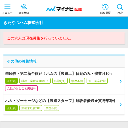
メニュー
会員登録
閲覧履歴
検索
きたやつハム株式会社
この求人は現在募集を行っていません。
その他の募集情報
未経験・第二新卒歓迎！ハムの【製造工】日勤のみ・残業月10h
正社員
職種・業種未経験OK
転勤なし
学歴不問
第二新卒歓迎
女性のおしごと掲載中
ハム・ソーセージなどの【製造スタッフ】経験者優遇★賞与年3回
正社員
業種未経験OK
学歴不問