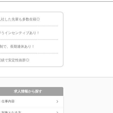
入社した先輩も多数在籍◎
伴うインセンティブあり！
日制で、長期連休あり！
実績で安定性抜群◎
求人情報から探す
仕事内容
対象となる方