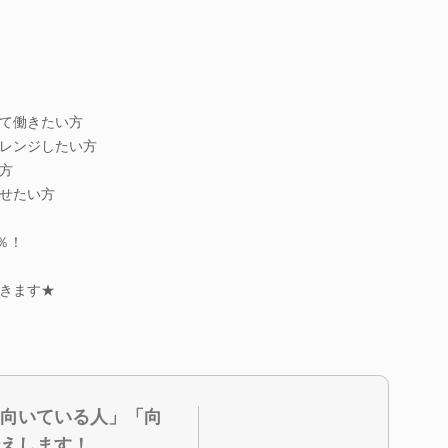
て働きたい方
レンジしたい方
方
せたい方
％！
きます★
向いている人」「向
えします！