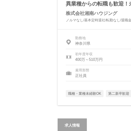
異業種からの転職も歓迎！
株式会社湘南ハウジング
ノルマなし/基本定時退社/転勤なし/退職
勤務地
神奈川県
初年度年収
400万～510万円
雇用形態
正社員
職種・業種未経験OK
第二新卒歓迎
求人情報