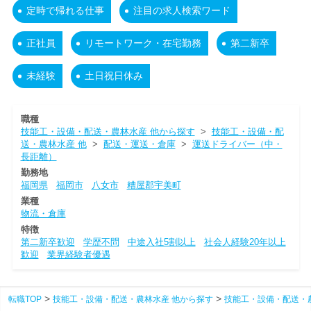
定時で帰れる仕事
注目の求人検索ワード
正社員
リモートワーク・在宅勤務
第二新卒
未経験
土日祝日休み
職種
技能工・設備・配送・農林水産 他から探す
>
技能工・設備・配
送・農林水産 他
>
配送・運送・倉庫
>
運送ドライバー（中・
長距離）
勤務地
福岡県
福岡市
八女市
糟屋郡宇美町
業種
物流・倉庫
特徴
第二新卒歓迎
学歴不問
中途入社5割以上
社会人経験20年以上
歓迎
業界経験者優遇
転職TOP
技能工・設備・配送・農林水産 他から探す
技能工・設備・配送・