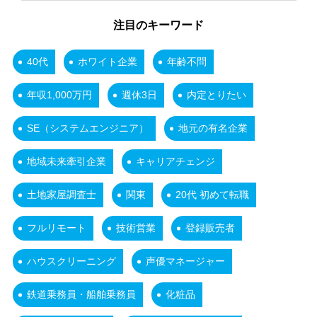
注目のキーワード
40代
ホワイト企業
年齢不問
年収1,000万円
週休3日
内定とりたい
SE（システムエンジニア）
地元の有名企業
地域未来牽引企業
キャリアチェンジ
土地家屋調査士
関東
20代 初めて転職
フルリモート
技術営業
登録販売者
ハウスクリーニング
声優マネージャー
鉄道乗務員・船舶乗務員
化粧品