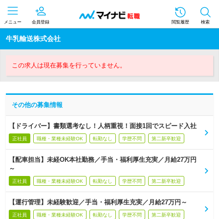
メニュー
会員登録
閲覧履歴
検索
牛乳輸送株式会社
この求人は現在募集を行っていません。
その他の募集情報
【ドライバー】書類選考なし！人柄重視！面接1回でスピード入社
正社員
職種・業種未経験OK
転勤なし
学歴不問
第二新卒歓迎
【配車担当】未経OK本社勤務／手当・福利厚生充実／月給27万円
～
正社員
職種・業種未経験OK
転勤なし
学歴不問
第二新卒歓迎
【運行管理】未経験歓迎／手当・福利厚生充実／月給27万円～
正社員
職種・業種未経験OK
転勤なし
学歴不問
第二新卒歓迎