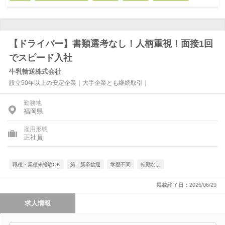
【ドライバー】書類選考なし！人柄重視！面接1回
でスピード入社
牛乳輸送株式会社
設立50年以上の安定企業｜大手企業とも継続取引｜
勤務地
福岡県
雇用形態
正社員
職種・業種未経験OK
第二新卒歓迎
学歴不問
転勤なし
掲載終了日：2026/06/29
求人情報