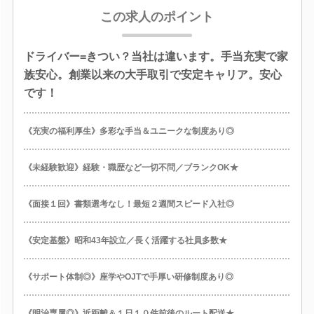
この求人のポイント
ドライバー=きつい？当社は違います。手当充実で家
族安心。創業以来の大手取引で安定キャリア。安心
です！
《充実の福利厚生》多彩な手当＆ユニークな制度あり◎
《未経験歓迎》経験・職歴など一切不問／ブランクOK★
《面接１回》書類選考なし！最短２週間スピード入社◎
《安定基盤》昭和43年設立／長く活躍する社員多数★
《サポート体制◎》座学やOJTで手厚い研修制度あり◎
《明治専属◎》近距離＆１日１０件前後のルート配送★