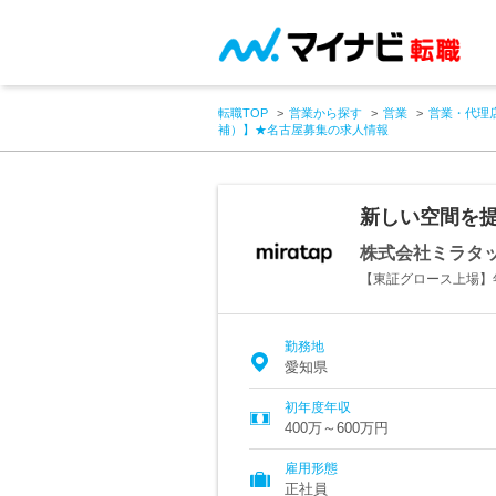
転職TOP
営業から探す
営業
営業・代理
補）】★名古屋募集の求人情報
新しい空間を
株式会社ミラタ
【東証グロース上場】
勤務地
愛知県
初年度年収
400万～600万円
雇用形態
正社員