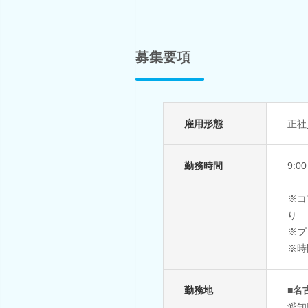
募集要項
雇用形態
正社
勤務時間
9:0
※コ
り
※プ
※時
勤務地
■名
愛知