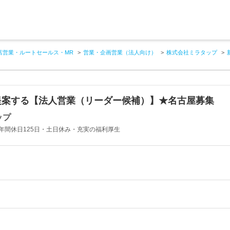
店営業・ルートセールス・MR
営業・企画営業（法人向け）
株式会社ミラタップ
提案する【法人営業（リーダー候補）】★名古屋募集
ップ
年間休日125日・土日休み・充実の福利厚生