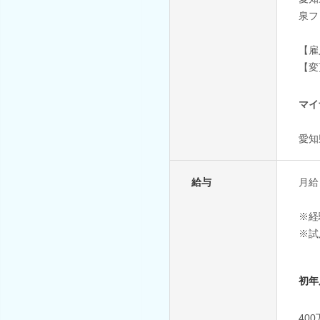
泉フ
【雇
【変
マイ
愛知
給与
月給 
※経
※試
初年
40