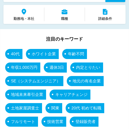
勤務地・本社
職種
詳細条件
注目のキーワード
40代
ホワイト企業
年齢不問
年収1,000万円
週休3日
内定とりたい
SE（システムエンジニア）
地元の有名企業
地域未来牽引企業
キャリアチェンジ
土地家屋調査士
関東
20代 初めて転職
フルリモート
技術営業
登録販売者