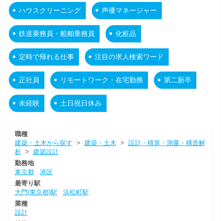
ハウスクリーニング
声優マネージャー
鉄道乗務員・船舶乗務員
化粧品
定時で帰れる仕事
注目の求人検索ワード
正社員
リモートワーク・在宅勤務
第二新卒
未経験
土日祝日休み
職種
建築・土木から探す
>
建築・土木
>
設計・積算・測量・構造解
析
>
建築設計
勤務地
東京都
港区
最寄り駅
大門(東京都)駅
浜松町駅
業種
設計