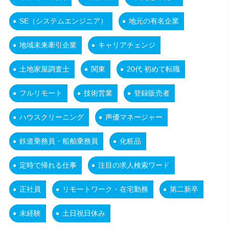
SE（システムエンジニア）
地元の有名企業
地域未来牽引企業
キャリアチェンジ
土地家屋調査士
関東
20代 初めて転職
フルリモート
技術営業
登録販売者
ハウスクリーニング
声優マネージャー
鉄道乗務員・船舶乗務員
化粧品
定時で帰れる仕事
注目の求人検索ワード
正社員
リモートワーク・在宅勤務
第二新卒
未経験
土日祝日休み