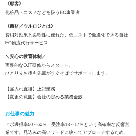
《顧客》
化粧品・コスメなどを扱うEC事業者
《商材／ウルロジとは》
費用対効果と柔軟性に優れた、低コストで最適化できる自社
EC物流代行サービス
＼安心の教育体制／
実践的なOJT研修からスタート。
ひとり立ち後も先輩がすぐそばでサポートします。
【雇入れ直後】上記業務
【変更の範囲】会社の定める業務全般
お仕事の魅力
アポ獲得率50～60％、受注率13～17％という高確率な反響営
業です。見込みの高いリードに絞ってアプローチするため、