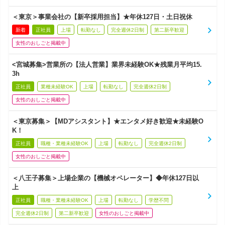
＜東京＞事業会社の【新卒採用担当】★年休127日・土日祝休
新着
正社員
上場
転勤なし
完全週休2日制
第二新卒歓迎
女性のおしごと掲載中
<宮城募集>営業所の【法人営業】業界未経験OK★残業月平均15.
3h
正社員
業種未経験OK
上場
転勤なし
完全週休2日制
女性のおしごと掲載中
＜東京募集＞【MDアシスタント】★エンタメ好き歓迎★未経験O
K！
正社員
職種・業種未経験OK
上場
転勤なし
完全週休2日制
女性のおしごと掲載中
＜八王子募集＞上場企業の【機械オペレーター】◆年休127日以
上
正社員
職種・業種未経験OK
上場
転勤なし
学歴不問
完全週休2日制
第二新卒歓迎
女性のおしごと掲載中