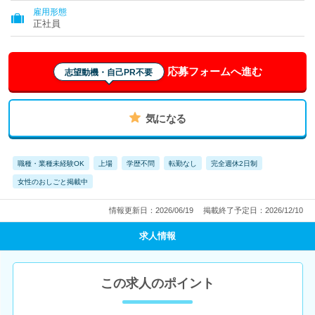
雇用形態
正社員
応募フォームへ進む
志望動機・自己PR不要
気になる
職種・業種未経験OK
上場
学歴不問
転勤なし
完全週休2日制
女性のおしごと掲載中
情報更新日：2026/06/19
掲載終了予定日：2026/12/10
求人情報
この求人のポイント