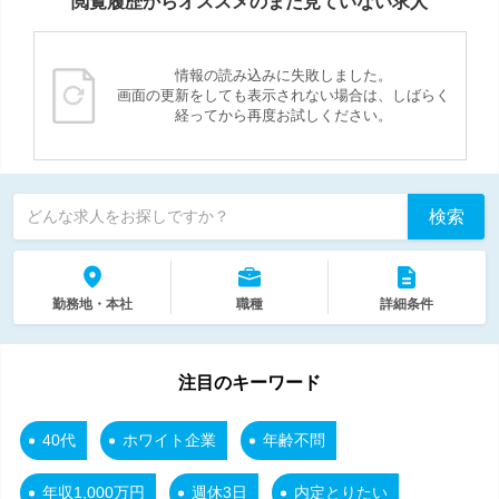
閲覧履歴からオススメのまだ見ていない求人
情報の読み込みに失敗しました。
画面の更新をしても表示されない場合は、しばらく
経ってから再度お試しください。
検索
どんな求人をお探しですか？
勤務地・本社
職種
詳細条件
注目のキーワード
40代
ホワイト企業
年齢不問
年収1,000万円
週休3日
内定とりたい