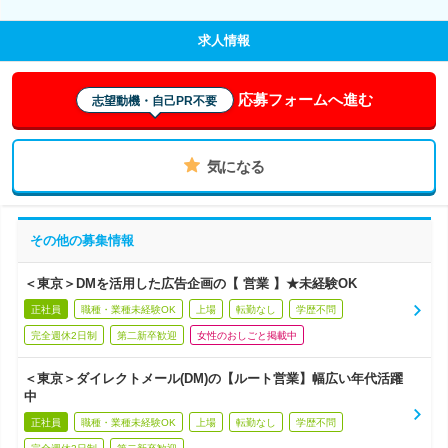
求人情報
応募フォームへ進む
志望動機・自己PR不要
気になる
その他の募集情報
＜東京＞DMを活用した広告企画の【 営業 】★未経験OK
正社員
職種・業種未経験OK
上場
転勤なし
学歴不問
完全週休2日制
第二新卒歓迎
女性のおしごと掲載中
＜東京＞ダイレクトメール(DM)の【ルート営業】幅広い年代活躍
中
正社員
職種・業種未経験OK
上場
転勤なし
学歴不問