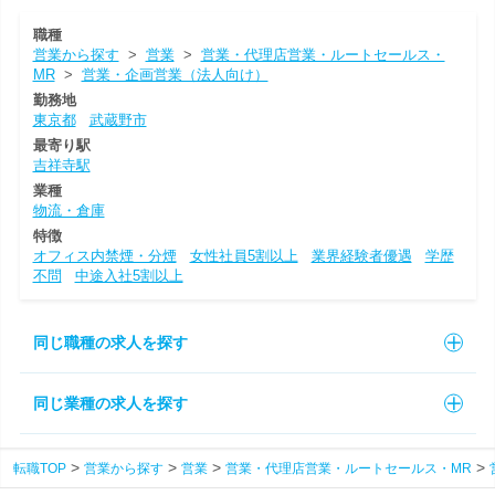
職種
営業から探す
>
営業
>
営業・代理店営業・ルートセールス・
MR
>
営業・企画営業（法人向け）
勤務地
東京都
武蔵野市
最寄り駅
吉祥寺駅
業種
物流・倉庫
特徴
オフィス内禁煙・分煙
女性社員5割以上
業界経験者優遇
学歴
不問
中途入社5割以上
同じ職種の求人を探す
同じ業種の求人を探す
転職TOP
営業から探す
営業
営業・代理店営業・ルートセールス・MR