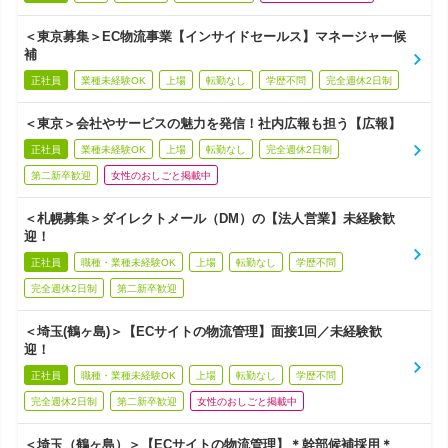
＜東京募集＞EC物流事業【インサイドセールス】マネージャー候
補
正社員
業種未経験OK
上場
転勤なし
学歴不問
完全週休2日制
＜東京＞会社やサービスの魅力を発信！社内広報も担う【広報】
正社員
業種未経験OK
上場
転勤なし
完全週休2日制
第二新卒歓迎
女性のおしごと掲載中
＜札幌募集＞ダイレクトメール（DM）の【法人営業】未経験歓
迎！
正社員
職種・業種未経験OK
上場
転勤なし
学歴不問
完全週休2日制
第二新卒歓迎
＜埼玉(鶴ヶ島)＞【ECサイトの物流管理】面接1回／未経験歓
迎！
正社員
職種・業種未経験OK
上場
転勤なし
学歴不問
完全週休2日制
第二新卒歓迎
女性のおしごと掲載中
＜埼玉（鶴ヶ島）＞【ECサイトの物流管理】＊幹部候補採用＊