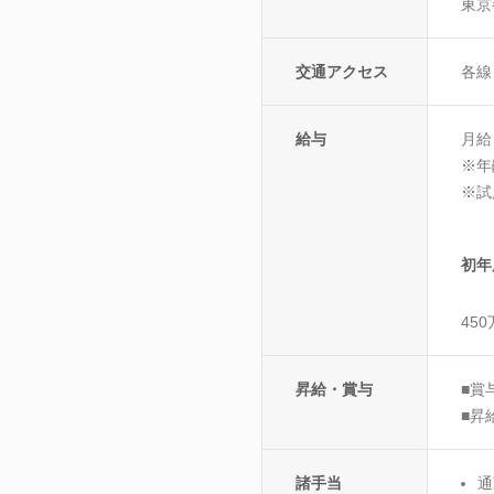
東京
交通アクセス
各線
給与
月給：
※年
※試
初年
45
昇給・賞与
■賞
■昇
諸手当
通