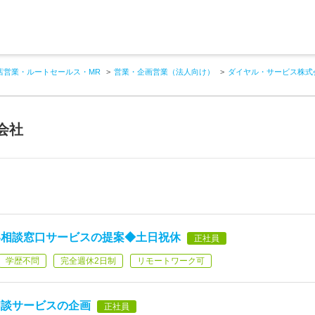
店営業・ルートセールス・MR
営業・企画営業（法人向け）
ダイヤル・サービス株式
会社
い相談窓口サービスの提案◆土日祝休
正社員
学歴不問
完全週休2日制
リモートワーク可
相談サービスの企画
正社員