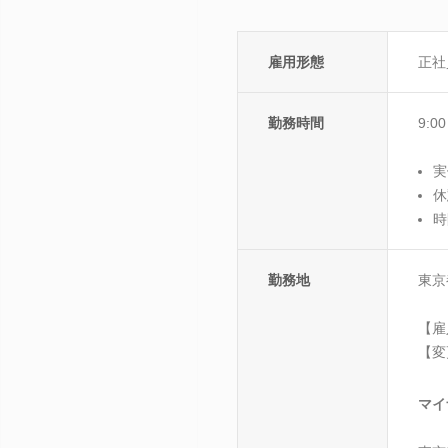
雇用形態
正社
勤務時間
9:0
実
休
時
勤務地
東京
【雇
【変
マイ