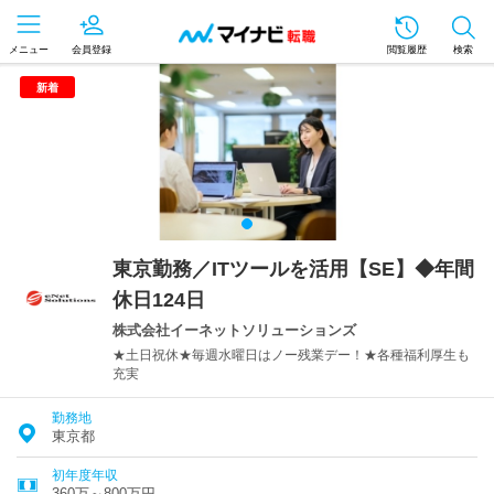
メニュー
会員登録
閲覧履歴
検索
新着
東京勤務／ITツールを活用【SE】◆年間
休日124日
株式会社イーネットソリューションズ
★土日祝休★毎週水曜日はノー残業デー！★各種福利厚生も
充実
勤務地
東京都
初年度年収
360万～800万円