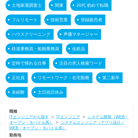
土地家屋調査士
関東
20代 初めて転職
フルリモート
技術営業
登録販売者
ハウスクリーニング
声優マネージャー
鉄道乗務員・船舶乗務員
化粧品
定時で帰れる仕事
注目の求人検索ワード
正社員
リモートワーク・在宅勤務
第二新卒
未経験
土日祝日休み
職種
ITエンジニアから探す
>
ITエンジニア
>
システム開発（WEB・
オープン・モバイル系）
>
システムエンジニア（アプリ設計／
WEB・オープン・モバイル系）
勤務地