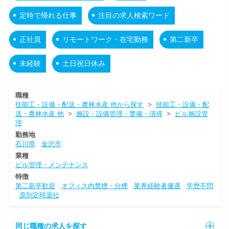
定時で帰れる仕事
注目の求人検索ワード
正社員
リモートワーク・在宅勤務
第二新卒
未経験
土日祝日休み
職種
技能工・設備・配送・農林水産 他から探す
>
技能工・設備・配
送・農林水産 他
>
施設・設備管理・警備・清掃
>
ビル施設管
理
勤務地
石川県
金沢市
業種
ビル管理・メンテナンス
特徴
第二新卒歓迎
オフィス内禁煙・分煙
業界経験者優遇
学歴不問
原則定時退社
同じ職種の求人を探す