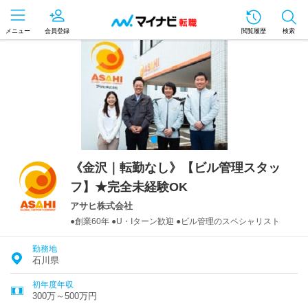
メニュー
会員登録
閲覧履歴
検索
《金沢｜転勤なし》【ビル管理スタッ
フ】★完全未経験OK
アサヒ株式会社
●創業60年 ●U・Iターン歓迎 ●ビル管理のスペシャリスト
勤務地
石川県
初年度年収
300万～500万円