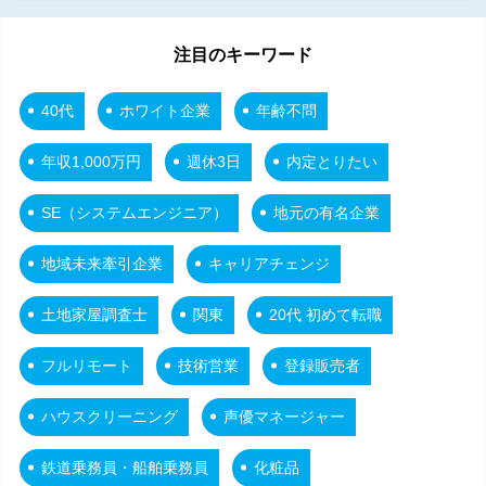
注目のキーワード
40代
ホワイト企業
年齢不問
年収1,000万円
週休3日
内定とりたい
SE（システムエンジニア）
地元の有名企業
地域未来牽引企業
キャリアチェンジ
土地家屋調査士
関東
20代 初めて転職
フルリモート
技術営業
登録販売者
ハウスクリーニング
声優マネージャー
鉄道乗務員・船舶乗務員
化粧品