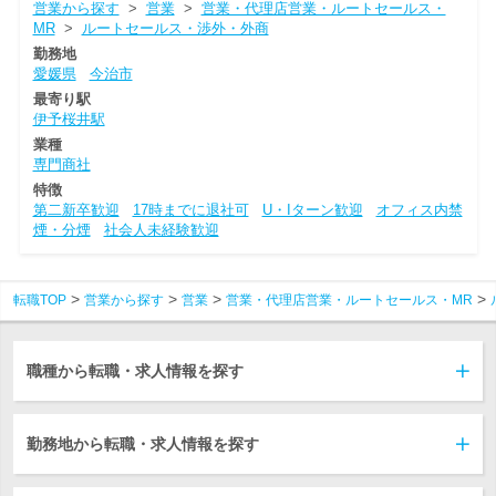
営業から探す
>
営業
>
営業・代理店営業・ルートセールス・
MR
>
ルートセールス・渉外・外商
勤務地
愛媛県
今治市
最寄り駅
伊予桜井駅
業種
専門商社
特徴
第二新卒歓迎
17時までに退社可
U・Iターン歓迎
オフィス内禁
煙・分煙
社会人未経験歓迎
転職TOP
営業から探す
営業
営業・代理店営業・ルートセールス・MR
職種から転職・求人情報を探す
勤務地から転職・求人情報を探す