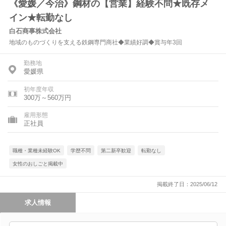
《愛媛／今治》鋼材の【営業】経験不問★既存メ
イン★転勤なし
白石商事株式会社
地域のものづくりを支える鉄鋼専門商社◆業績好調◆賞与年3回
勤務地
愛媛県
初年度年収
300万～560万円
雇用形態
正社員
職種・業種未経験OK
学歴不問
第二新卒歓迎
転勤なし
女性のおしごと掲載中
掲載終了日：2025/06/12
求人情報