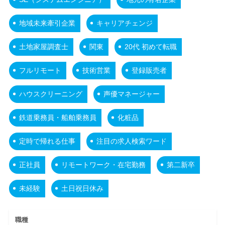
地域未来牽引企業
キャリアチェンジ
土地家屋調査士
関東
20代 初めて転職
フルリモート
技術営業
登録販売者
ハウスクリーニング
声優マネージャー
鉄道乗務員・船舶乗務員
化粧品
定時で帰れる仕事
注目の求人検索ワード
正社員
リモートワーク・在宅勤務
第二新卒
未経験
土日祝日休み
職種