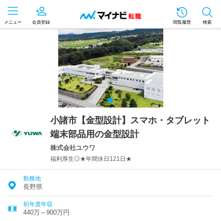
メニュー
会員登録
閲覧履歴
検索
小諸市【金型設計】スマホ・タブレット
端末部品用の金型設計
株式会社ユウワ
福利厚生◎★年間休日121日★
勤務地
長野県
初年度年収
440万～900万円