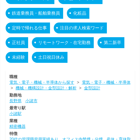
鉄道乗務員・船舶乗務員
化粧品
定時で帰れる仕事
注目の求人検索ワード
正社員
リモートワーク・在宅勤務
第二新卒
未経験
土日祝日休み
職種
電気・電子・機械・半導体から探す
>
電気・電子・機械・半導体
>
機械・機構設計・金型設計・解析
>
金型設計
勤務地
長野県
小諸市
最寄り駅
小諸駅
業種
精密機器
特徴
20代の管理職登用実績あり
オフィス内禁煙・分煙
産休・育休取