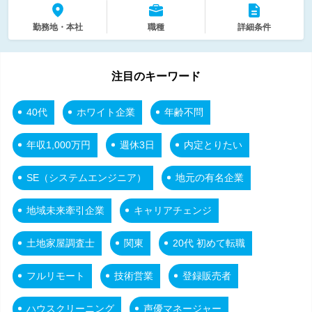
勤務地・本社
職種
詳細条件
注目のキーワード
40代
ホワイト企業
年齢不問
年収1,000万円
週休3日
内定とりたい
SE（システムエンジニア）
地元の有名企業
地域未来牽引企業
キャリアチェンジ
土地家屋調査士
関東
20代 初めて転職
フルリモート
技術営業
登録販売者
ハウスクリーニング
声優マネージャー