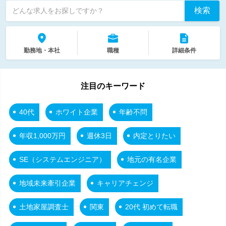
検索
どんな求人をお探しですか？
勤務地・本社
職種
詳細条件
注目のキーワード
40代
ホワイト企業
年齢不問
年収1,000万円
週休3日
内定とりたい
SE（システムエンジニア）
地元の有名企業
地域未来牽引企業
キャリアチェンジ
土地家屋調査士
関東
20代 初めて転職