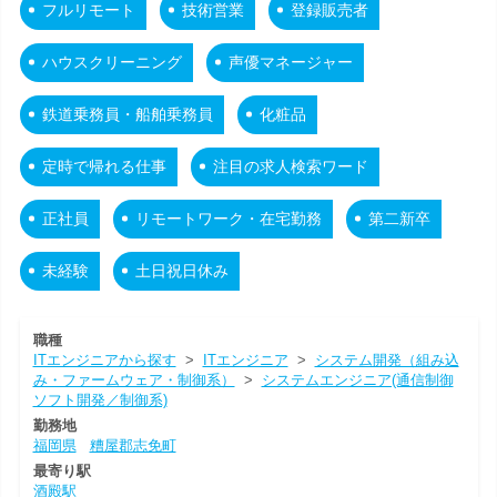
フルリモート
技術営業
登録販売者
ハウスクリーニング
声優マネージャー
鉄道乗務員・船舶乗務員
化粧品
定時で帰れる仕事
注目の求人検索ワード
正社員
リモートワーク・在宅勤務
第二新卒
未経験
土日祝日休み
職種
ITエンジニアから探す
>
ITエンジニア
>
システム開発（組み込
み・ファームウェア・制御系）
>
システムエンジニア(通信制御
ソフト開発／制御系)
勤務地
福岡県
糟屋郡志免町
最寄り駅
酒殿駅