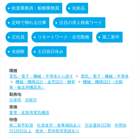
鉄道乗務員・船舶乗務員
化粧品
定時で帰れる仕事
注目の求人検索ワード
正社員
リモートワーク・在宅勤務
第二新卒
未経験
土日祝日休み
職種
電気・電子・機械・半導体から探す
>
電気・電子・機械・半導体
>
機械・機構設計・金型設計・解析
>
機械・機構設計（自動
車・輸送用機器系）
勤務地
兵庫県
尼崎市
業種
重電・産業用電気機器
特徴
第二新卒歓迎
社員食堂・食事補助あり
完全週休2日制
年間休
日125日以上
産休・育休取得実績あり