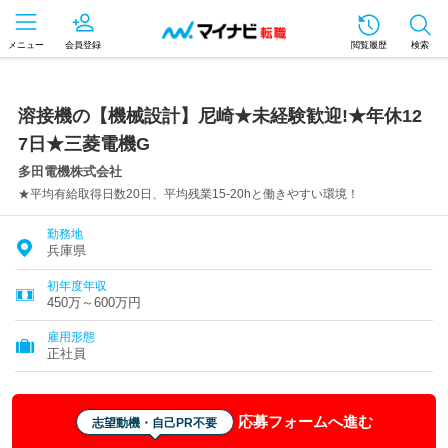
メニュー
会員登録
閲覧履歴
検索
溶接機の【機械設計】尼崎★未経験歓迎!★年休12
7日★三菱電機G
多田電機株式会社
★平均有給取得日数20日、平均残業15-20hと働きやすい環境！
勤務地
兵庫県
初年度年収
450万～600万円
雇用形態
正社員
応募フォームへ進む
志望動機・自己PR不要