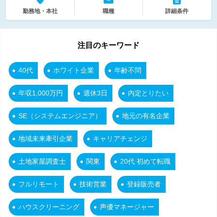
勤務地・本社
職種
詳細条件
注目のキーワード
40代
ホワイト企業
年齢不問
年収1,000万円
週休3日
内定とりたい
SE（システムエンジニア）
地元の有名企業
地域未来牽引企業
キャリアチェンジ
土地家屋調査士
関東
20代 初めて転職
フルリモート
技術営業
登録販売者
ハウスクリーニング
声優マネージャー