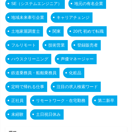
SE（システムエンジニア）
地元の有名企業
地域未来牽引企業
キャリアチェンジ
土地家屋調査士
関東
20代 初めて転職
フルリモート
技術営業
登録販売者
ハウスクリーニング
声優マネージャー
鉄道乗務員・船舶乗務員
化粧品
定時で帰れる仕事
注目の求人検索ワード
正社員
リモートワーク・在宅勤務
第二新卒
未経験
土日祝日休み