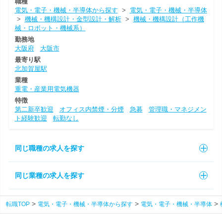
職種
電気・電子・機械・半導体から探す
>
電気・電子・機械・半導体
>
機械・機構設計・金型設計・解析
>
機械・機構設計（工作機
械・ロボット・機械系）
勤務地
大阪府
大阪市
最寄り駅
北加賀屋駅
業種
重電・産業用電気機器
特徴
第二新卒歓迎
オフィス内禁煙・分煙
急募
管理職・マネジメン
ト経験歓迎
転勤なし
同じ職種の求人を探す
同じ業種の求人を探す
転職TOP
電気・電子・機械・半導体から探す
電気・電子・機械・半導体