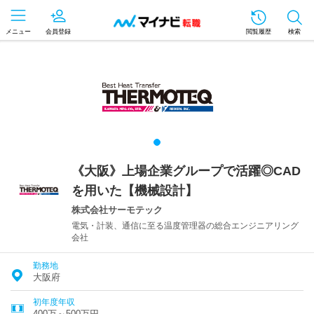
メニュー
会員登録
閲覧履歴
検索
《大阪》上場企業グループで活躍◎CAD
を用いた【機械設計】
株式会社サーモテック
電気・計装、通信に至る温度管理器の総合エンジニアリング
会社
勤務地
大阪府
初年度年収
400万～500万円