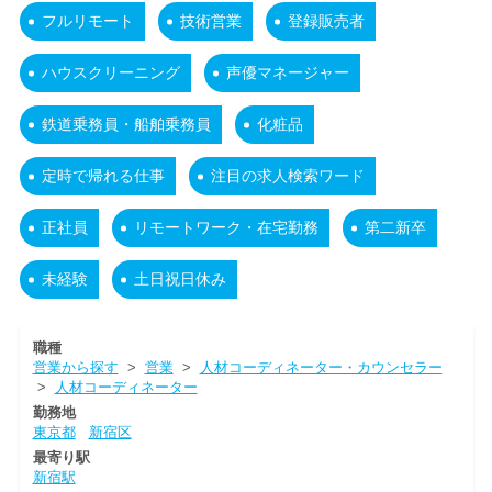
フルリモート
技術営業
登録販売者
ハウスクリーニング
声優マネージャー
鉄道乗務員・船舶乗務員
化粧品
定時で帰れる仕事
注目の求人検索ワード
正社員
リモートワーク・在宅勤務
第二新卒
未経験
土日祝日休み
職種
営業から探す
>
営業
>
人材コーディネーター・カウンセラー
>
人材コーディネーター
勤務地
東京都
新宿区
最寄り駅
新宿駅