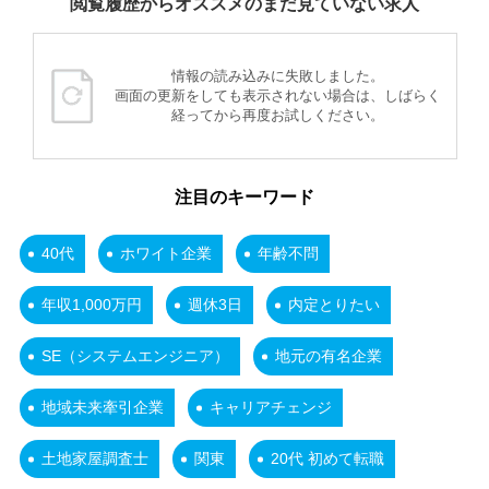
閲覧履歴からオススメのまだ見ていない求人
情報の読み込みに失敗しました。
画面の更新をしても表示されない場合は、しばらく
経ってから再度お試しください。
注目のキーワード
40代
ホワイト企業
年齢不問
年収1,000万円
週休3日
内定とりたい
SE（システムエンジニア）
地元の有名企業
地域未来牽引企業
キャリアチェンジ
土地家屋調査士
関東
20代 初めて転職