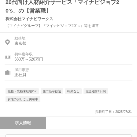
20代向け人材紹介サービス「マイナビジョブ2
0's」の【営業職】
株式会社マイナビワークス
【マイナビグループ】『マイナビジョブ20’ｓ』等を運営
勤務地
東京都
初年度年収
380万～520万円
雇用形態
正社員
職種・業種未経験OK
第二新卒歓迎
転勤なし
完全週休2日制
女性のおしごと掲載中
掲載終了日：2025/07/21
求人情報