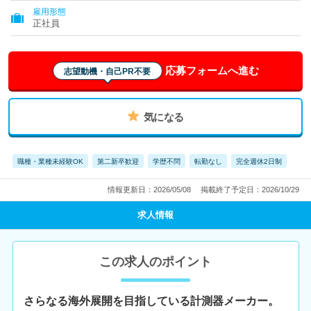
雇用形態
正社員
応募フォームへ進む
志望動機・自己PR不要
気になる
職種・業種未経験OK
第二新卒歓迎
学歴不問
転勤なし
完全週休2日制
情報更新日：2026/05/08
掲載終了予定日：2026/10/29
求人情報
この求人のポイント
さらなる海外展開を目指している計測器メーカー。