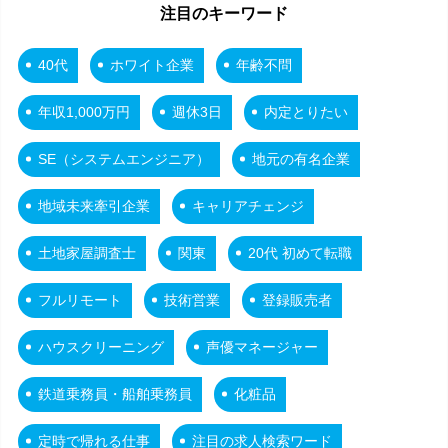
注目のキーワード
40代
ホワイト企業
年齢不問
年収1,000万円
週休3日
内定とりたい
SE（システムエンジニア）
地元の有名企業
地域未来牽引企業
キャリアチェンジ
土地家屋調査士
関東
20代 初めて転職
フルリモート
技術営業
登録販売者
ハウスクリーニング
声優マネージャー
鉄道乗務員・船舶乗務員
化粧品
定時で帰れる仕事
注目の求人検索ワード