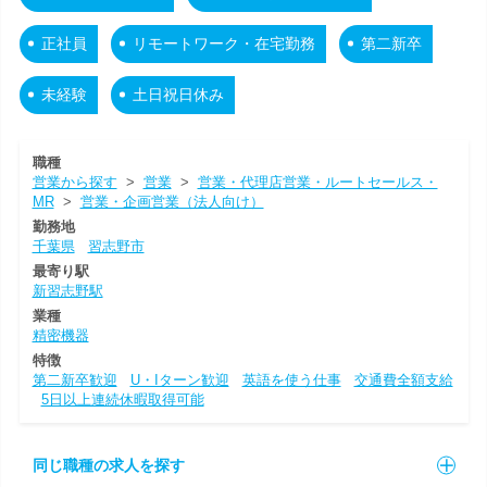
正社員
リモートワーク・在宅勤務
第二新卒
未経験
土日祝日休み
職種
営業から探す
>
営業
>
営業・代理店営業・ルートセールス・
MR
>
営業・企画営業（法人向け）
勤務地
千葉県
習志野市
最寄り駅
新習志野駅
業種
精密機器
特徴
第二新卒歓迎
U・Iターン歓迎
英語を使う仕事
交通費全額支給
5日以上連続休暇取得可能
同じ職種の求人を探す