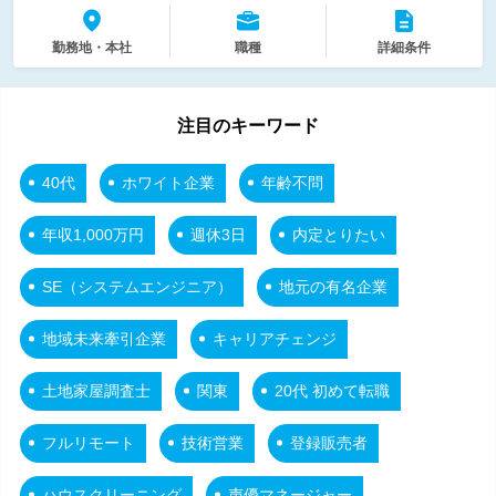
勤務地・本社
職種
詳細条件
注目のキーワード
40代
ホワイト企業
年齢不問
年収1,000万円
週休3日
内定とりたい
SE（システムエンジニア）
地元の有名企業
地域未来牽引企業
キャリアチェンジ
土地家屋調査士
関東
20代 初めて転職
フルリモート
技術営業
登録販売者
ハウスクリーニング
声優マネージャー