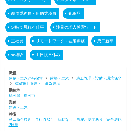
鉄道乗務員・船舶乗務員
化粧品
定時で帰れる仕事
注目の求人検索ワード
正社員
リモートワーク・在宅勤務
第二新卒
未経験
土日祝日休み
職種
建築・土木から探す
>
建築・土木
>
施工管理・設備・環境保全
>
建築施工管理・工事監理者
勤務地
福岡県
福岡市
業種
建設・土木
特徴
第二新卒歓迎
直行直帰可
転勤なし
再雇用制度あり
完全週休
2日制