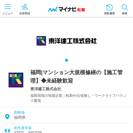
メニュー
会員登録
閲覧履歴
検索
福岡|マンション大規模修繕の【施工管
理】◆未経験歓迎
東洋建工株式会社
福岡屈指の地場企業｜転勤や出張無し・ワークライフバラン
ス重視
勤務地
福岡県
初年度年収
320万～400万円