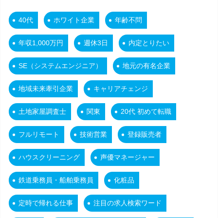
40代
ホワイト企業
年齢不問
年収1,000万円
週休3日
内定とりたい
SE（システムエンジニア）
地元の有名企業
地域未来牽引企業
キャリアチェンジ
土地家屋調査士
関東
20代 初めて転職
フルリモート
技術営業
登録販売者
ハウスクリーニング
声優マネージャー
鉄道乗務員・船舶乗務員
化粧品
定時で帰れる仕事
注目の求人検索ワード