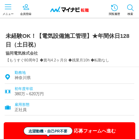
メニュー
会員登録
閲覧履歴
検索
未経験OK！【電気設備施工管理】★年間休日128
日（土日祝）
協同電気株式会社
【もうすぐ80周年】◆賞与4.2ヶ月分 ◆残業月10h ◆転勤なし
勤務地
神奈川県
初年度年収
380万～620万円
雇用形態
正社員
応募フォームへ進む
志望動機・自己PR不要