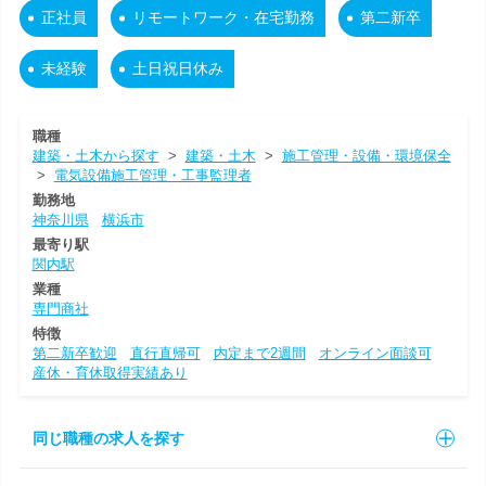
正社員
リモートワーク・在宅勤務
第二新卒
未経験
土日祝日休み
職種
建築・土木から探す
>
建築・土木
>
施工管理・設備・環境保全
>
電気設備施工管理・工事監理者
勤務地
神奈川県
横浜市
最寄り駅
関内駅
業種
専門商社
特徴
第二新卒歓迎
直行直帰可
内定まで2週間
オンライン面談可
産休・育休取得実績あり
同じ職種の求人を探す