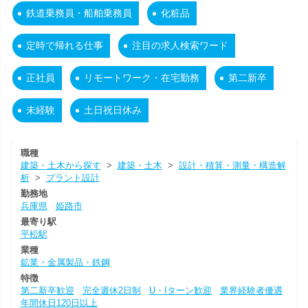
鉄道乗務員・船舶乗務員
化粧品
定時で帰れる仕事
注目の求人検索ワード
正社員
リモートワーク・在宅勤務
第二新卒
未経験
土日祝日休み
職種
建築・土木から探す
>
建築・土木
>
設計・積算・測量・構造解
析
>
プラント設計
勤務地
兵庫県
姫路市
最寄り駅
平松駅
業種
鉱業・金属製品・鉄鋼
特徴
第二新卒歓迎
完全週休2日制
U・Iターン歓迎
業界経験者優遇
年間休日120日以上