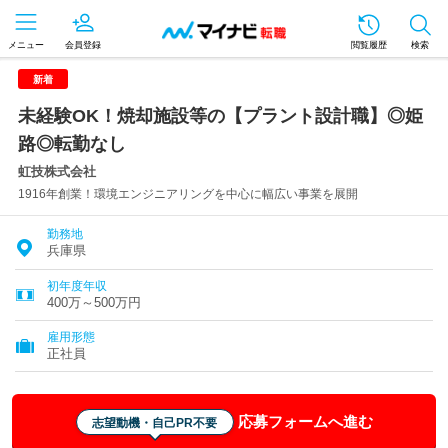
メニュー
会員登録
閲覧履歴
検索
新着
未経験OK！焼却施設等の【プラント設計職】◎姫
路◎転勤なし
虹技株式会社
1916年創業！環境エンジニアリングを中心に幅広い事業を展開
勤務地
兵庫県
初年度年収
400万～500万円
雇用形態
正社員
応募フォームへ進む
志望動機・自己PR不要