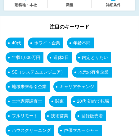
勤務地・本社
職種
詳細条件
注目のキーワード
40代
ホワイト企業
年齢不問
年収1,000万円
週休3日
内定とりたい
SE（システムエンジニア）
地元の有名企業
地域未来牽引企業
キャリアチェンジ
土地家屋調査士
関東
20代 初めて転職
フルリモート
技術営業
登録販売者
ハウスクリーニング
声優マネージャー