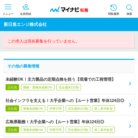
メニュー
会員登録
閲覧履歴
検索
新日造エンジ株式会社
この求人は現在募集を行っていません。
その他の募集情報
未経験OK！主力製品の定期点検を担う【現場での工程管理】
正社員
職種・業種未経験OK
完全週休2日制
社会インフラを支える！大手企業への【ルート営業】年休124日◎
正社員
業種未経験OK
学歴不問
完全週休2日制
第二新卒歓迎
広島県勤務！大手企業への【ルート営業】年休124日◎
正社員
業種未経験OK
学歴不問
完全週休2日制
第二新卒歓迎