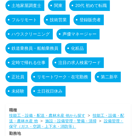
土地家屋調査士
関東
20代 初めて転職
フルリモート
技術営業
登録販売者
ハウスクリーニング
声優マネージャー
鉄道乗務員・船舶乗務員
化粧品
定時で帰れる仕事
注目の求人検索ワード
正社員
リモートワーク・在宅勤務
第二新卒
未経験
土日祝日休み
職種
技能工・設備・配送・農林水産 他から探す
>
技能工・設備・配
送・農林水産 他
>
施設・設備管理・警備・清掃
>
設備管理・
保守（ガス・空調・上下水・消防等）
勤務地