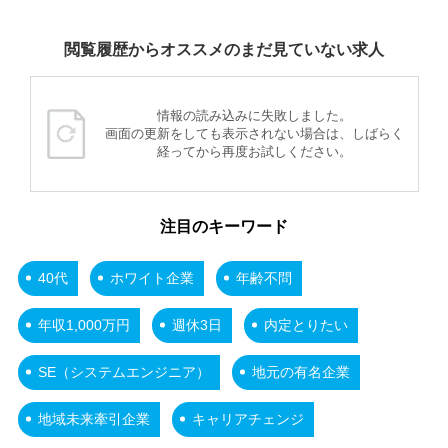
閲覧履歴からオススメのまだ見ていない求人
情報の読み込みに失敗しました。
画面の更新をしても表示されない場合は、しばらく
経ってから再度お試しください。
注目のキーワード
40代
ホワイト企業
年齢不問
年収1,000万円
週休3日
内定とりたい
SE（システムエンジニア）
地元の有名企業
地域未来牽引企業
キャリアチェンジ