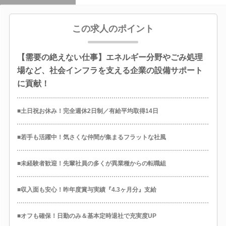
この求人のポイント
【需要の絶えない仕事】エネルギー分野やごみ処理
場など、社会インフラを支える企業の設備サポート
に貢献！
■土日祝お休み！完全週休2日制／有給平均取得14日
■若手も活躍中！気さくな仲間が集まるフラットな社風
■未経験者歓迎！先輩社員の多くが異業種からの転職組
■収入面も安心！昨年度賞与実績『4.3ヶ月分』支給
■オフも確保！日勤のみ＆基本定時退社で充実度UP