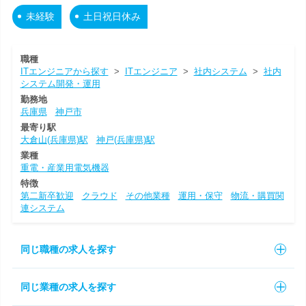
未経験
土日祝日休み
職種
ITエンジニアから探す
>
ITエンジニア
>
社内システム
>
社内
システム開発・運用
勤務地
兵庫県
神戸市
最寄り駅
大倉山(兵庫県)駅
神戸(兵庫県)駅
業種
重電・産業用電気機器
特徴
第二新卒歓迎
クラウド
その他業種
運用・保守
物流・購買関
連システム
同じ職種の求人を探す
同じ業種の求人を探す