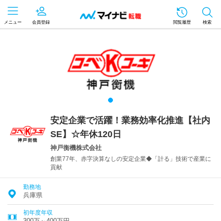
メニュー
会員登録
閲覧履歴
検索
安定企業で活躍！業務効率化推進【社内
SE】☆年休120日
神戸衡機株式会社
創業77年、赤字決算なしの安定企業◆「計る」技術で産業に
貢献
勤務地
兵庫県
初年度年収
300万～400万円