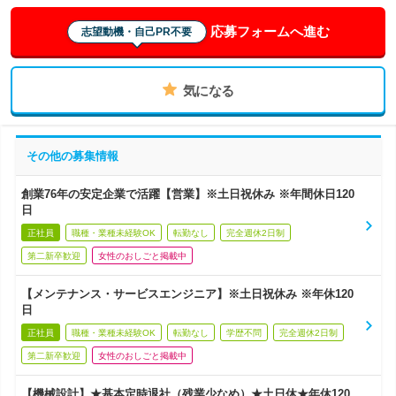
応募フォームへ進む
志望動機・自己PR不要
気になる
その他の募集情報
創業76年の安定企業で活躍【営業】※土日祝休み ※年間休日120
日
正社員
職種・業種未経験OK
転勤なし
完全週休2日制
第二新卒歓迎
女性のおしごと掲載中
【メンテナンス・サービスエンジニア】※土日祝休み ※年休120
日
正社員
職種・業種未経験OK
転勤なし
学歴不問
完全週休2日制
第二新卒歓迎
女性のおしごと掲載中
【機械設計】★基本定時退社（残業少なめ）★土日休★年休120