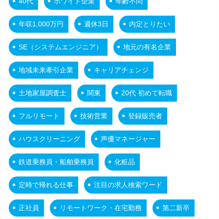
40代
ホワイト企業
年齢不問
年収1,000万円
週休3日
内定とりたい
SE（システムエンジニア）
地元の有名企業
地域未来牽引企業
キャリアチェンジ
土地家屋調査士
関東
20代 初めて転職
フルリモート
技術営業
登録販売者
ハウスクリーニング
声優マネージャー
鉄道乗務員・船舶乗務員
化粧品
定時で帰れる仕事
注目の求人検索ワード
正社員
リモートワーク・在宅勤務
第二新卒