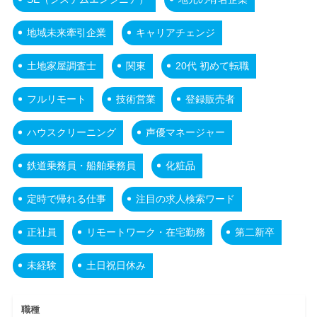
地域未来牽引企業
キャリアチェンジ
土地家屋調査士
関東
20代 初めて転職
フルリモート
技術営業
登録販売者
ハウスクリーニング
声優マネージャー
鉄道乗務員・船舶乗務員
化粧品
定時で帰れる仕事
注目の求人検索ワード
正社員
リモートワーク・在宅勤務
第二新卒
未経験
土日祝日休み
職種