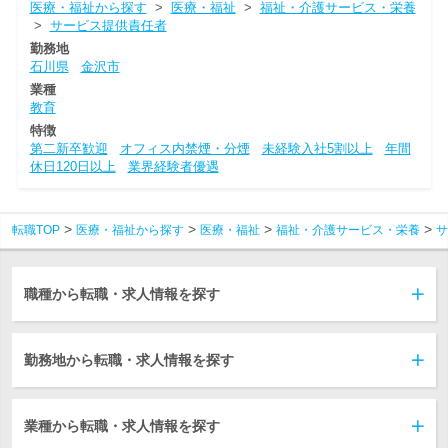
医療・福祉から探す
>
医療・福祉
>
福祉・介護サービス・栄養
>
サービス提供責任者
勤務地
石川県
金沢市
業種
教育
特徴
第二新卒歓迎
オフィス内禁煙・分煙
未経験入社5割以上
年間
休日120日以上
業界経験者優遇
転職TOP
医療・福祉から探す
医療・福祉
福祉・介護サービス・栄養
サ
職種から転職・求人情報を探す
勤務地から転職・求人情報を探す
業種から転職・求人情報を探す