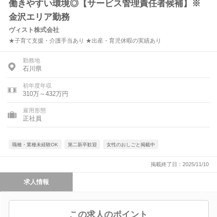
働きやすい環境◎【サービス管理責任者候補】※
金沢エリア勤務
ヴィスト株式会社
★子育て支援・介護手当あり ★出産・育児休暇の実績あり
勤務地
石川県
初年度年収
310万～432万円
雇用形態
正社員
職種・業種未経験OK
第二新卒歓迎
女性のおしごと掲載中
掲載終了日：2025/11/10
求人情報
この求人のポイント