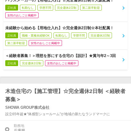
ハウスメーカーの【用地仕入れ】☆完全週休2日制☆大阪配属！
正社員
転勤なし
学歴不問
完全週休2日制
第二新卒歓迎
女性のおしごと掲載中
未経験から始める【用地仕入れ】☆完全週休2日制☆本社配属！
正社員
職種・業種未経験OK
転勤なし
学歴不問
完全週休2日制
第二新卒歓迎
女性のおしごと掲載中
＜経験者募集！＞理想を形にする住宅の【設計】★賞与年2～3回
正社員
完全週休2日制
女性のおしごと掲載中
木造住宅の【施工管理】☆完全週休2日制 ＜経験者
募集＞
SHOWA GROUP株式会社
設立65年超★"体感型ショールーム"が地域の新たなランドマークに
勤務地
兵庫県