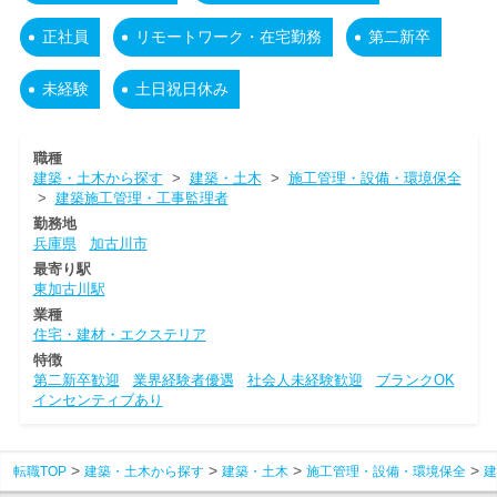
正社員
リモートワーク・在宅勤務
第二新卒
未経験
土日祝日休み
職種
建築・土木から探す
>
建築・土木
>
施工管理・設備・環境保全
>
建築施工管理・工事監理者
勤務地
兵庫県
加古川市
最寄り駅
東加古川駅
業種
住宅・建材・エクステリア
特徴
第二新卒歓迎
業界経験者優遇
社会人未経験歓迎
ブランクOK
インセンティブあり
転職TOP
建築・土木から探す
建築・土木
施工管理・設備・環境保全
建