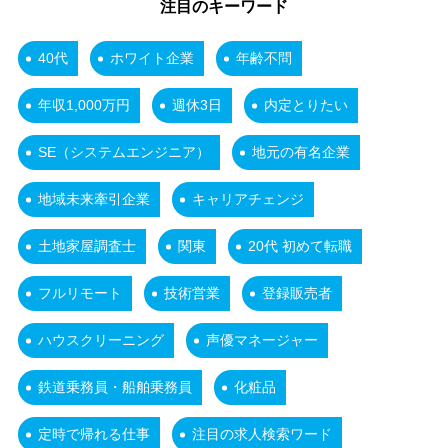
注目のキーワード
40代
ホワイト企業
年齢不問
年収1,000万円
週休3日
内定とりたい
SE（システムエンジニア）
地元の有名企業
地域未来牽引企業
キャリアチェンジ
土地家屋調査士
関東
20代 初めて転職
フルリモート
技術営業
登録販売者
ハウスクリーニング
声優マネージャー
鉄道乗務員・船舶乗務員
化粧品
定時で帰れる仕事
注目の求人検索ワード