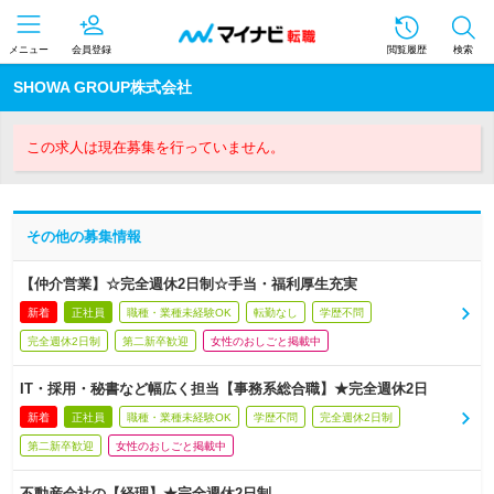
メニュー
会員登録
閲覧履歴
検索
SHOWA GROUP株式会社
この求人は現在募集を行っていません。
その他の募集情報
【仲介営業】☆完全週休2日制☆手当・福利厚生充実
新着
正社員
職種・業種未経験OK
転勤なし
学歴不問
完全週休2日制
第二新卒歓迎
女性のおしごと掲載中
IT・採用・秘書など幅広く担当【事務系総合職】★完全週休2日
新着
正社員
職種・業種未経験OK
学歴不問
完全週休2日制
第二新卒歓迎
女性のおしごと掲載中
不動産会社の【経理】★完全週休2日制