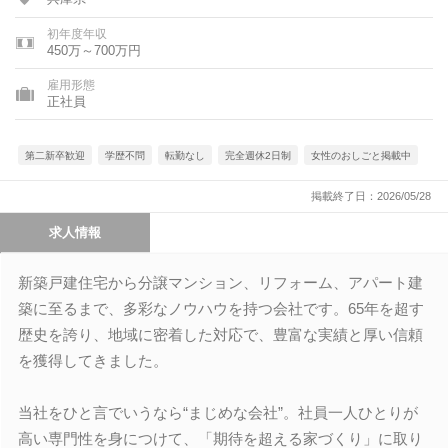
初年度年収
450万～700万円
雇用形態
正社員
第二新卒歓迎
学歴不問
転勤なし
完全週休2日制
女性のおしごと掲載中
掲載終了日：2026/05/28
求人情報
新築戸建住宅から分譲マンション、リフォーム、アパート建
築に至るまで、多彩なノウハウを持つ会社です。65年を超す
歴史を誇り、地域に密着した対応で、豊富な実績と厚い信頼
を獲得してきました。
当社をひと言でいうなら“まじめな会社”。社員一人ひとりが
高い専門性を身につけて、「期待を超える家づくり」に取り