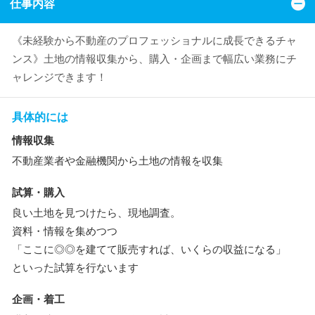
仕事内容
《未経験から不動産のプロフェッショナルに成長できるチャ
ンス》土地の情報収集から、購入・企画まで幅広い業務にチ
ャレンジできます！
具体的には
情報収集
不動産業者や金融機関から土地の情報を収集
試算・購入
良い土地を見つけたら、現地調査。
資料・情報を集めつつ
「ここに◎◎を建てて販売すれば、いくらの収益になる」
といった試算を行ないます
企画・着工