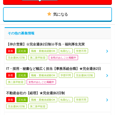
気になる
その他の募集情報
【仲介営業】☆完全週休2日制☆手当・福利厚生充実
新着
正社員
職種・業種未経験OK
転勤なし
学歴不問
完全週休2日制
第二新卒歓迎
女性のおしごと掲載中
IT・採用・秘書など幅広く担当【事務系総合職】★完全週休2日
新着
正社員
職種・業種未経験OK
学歴不問
完全週休2日制
第二新卒歓迎
女性のおしごと掲載中
不動産会社の【経理】★完全週休2日制
新着
正社員
職種・業種未経験OK
転勤なし
学歴不問
完全週休2日制
第二新卒歓迎