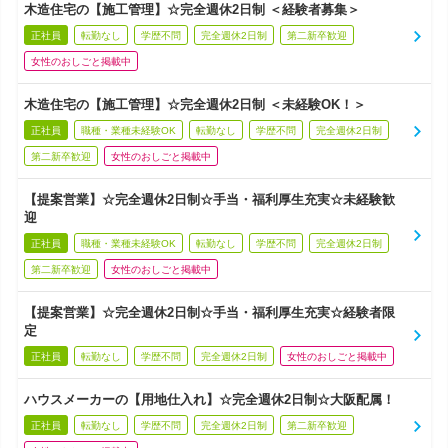
木造住宅の【施工管理】☆完全週休2日制 ＜経験者募集＞
正社員
転勤なし
学歴不問
完全週休2日制
第二新卒歓迎
女性のおしごと掲載中
木造住宅の【施工管理】☆完全週休2日制 ＜未経験OK！＞
正社員
職種・業種未経験OK
転勤なし
学歴不問
完全週休2日制
第二新卒歓迎
女性のおしごと掲載中
【提案営業】☆完全週休2日制☆手当・福利厚生充実☆未経験歓
迎
正社員
職種・業種未経験OK
転勤なし
学歴不問
完全週休2日制
第二新卒歓迎
女性のおしごと掲載中
【提案営業】☆完全週休2日制☆手当・福利厚生充実☆経験者限
定
正社員
転勤なし
学歴不問
完全週休2日制
女性のおしごと掲載中
ハウスメーカーの【用地仕入れ】☆完全週休2日制☆大阪配属！
正社員
転勤なし
学歴不問
完全週休2日制
第二新卒歓迎