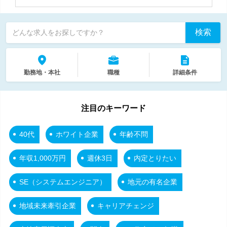
検索
どんな求人をお探しですか？
勤務地・本社
職種
詳細条件
注目のキーワード
40代
ホワイト企業
年齢不問
年収1,000万円
週休3日
内定とりたい
SE（システムエンジニア）
地元の有名企業
地域未来牽引企業
キャリアチェンジ