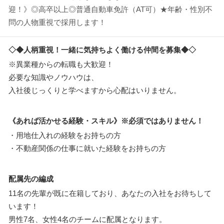
迎！》◎高卒以上◎普通自動車免許（AT可）★年齢・性別不
問の人物重視で採用します！
◇◆人柄重視！一緒に気持ちよく働ける仲間を募集◆◇
※異業種からの転職も大歓迎！
必要な知識やノウハウは、
入社後じっくりと学べますから心配はいりません。
《あれば活かせる経験・スキル》※必須ではありません！
・用地仕入れの経験をお持ちの方
・不動産関係の仕事に就いた経験をお持ちの方
配属先の編成
11名の先輩が既に在籍しており、あなたの入社をお待ちして
います！
男性7名、女性4名のチームに配属となります。