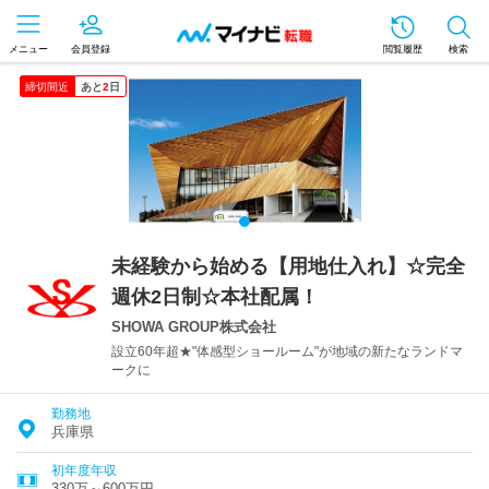
メニュー
会員登録
閲覧履歴
検索
締切間近
あと
2
日
未経験から始める【用地仕入れ】☆完全
週休2日制☆本社配属！
SHOWA GROUP株式会社
設立60年超★"体感型ショールーム"が地域の新たなランドマ
ークに
勤務地
兵庫県
初年度年収
330万～600万円