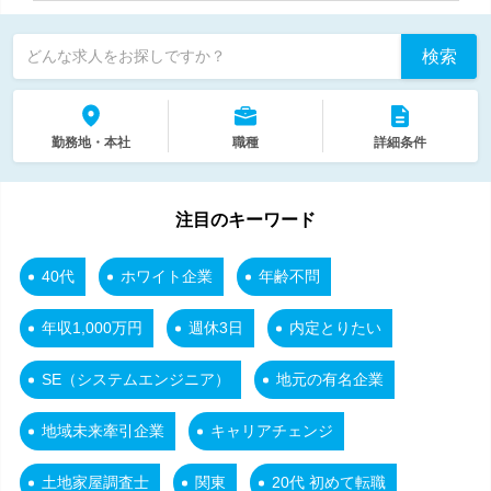
検索
どんな求人をお探しですか？
勤務地・本社
職種
詳細条件
注目のキーワード
40代
ホワイト企業
年齢不問
年収1,000万円
週休3日
内定とりたい
SE（システムエンジニア）
地元の有名企業
地域未来牽引企業
キャリアチェンジ
土地家屋調査士
関東
20代 初めて転職