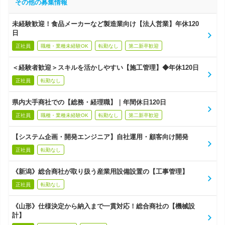
その他の募集情報
未経験歓迎！食品メーカーなど製造業向け【法人営業】年休120
日
正社員
職種・業種未経験OK
転勤なし
第二新卒歓迎
＜経験者歓迎＞スキルを活かしやすい【施工管理】◆年休120日
正社員
転勤なし
県内大手商社での【総務・経理職】｜年間休日120日
正社員
職種・業種未経験OK
転勤なし
第二新卒歓迎
【システム企画・開発エンジニア】自社運用・顧客向け開発
正社員
転勤なし
《新潟》総合商社が取り扱う産業用設備設置の【工事管理】
正社員
転勤なし
《山形》仕様決定から納入まで一貫対応！総合商社の【機械設
計】