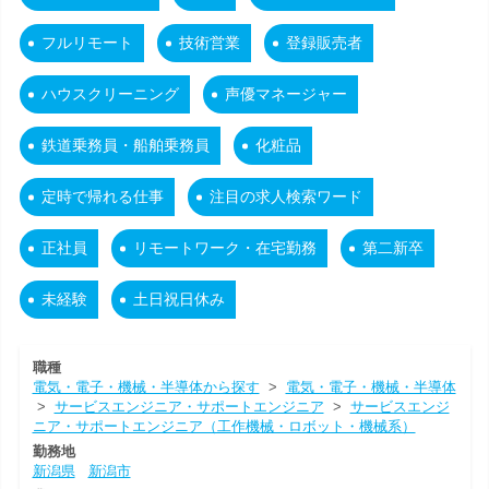
フルリモート
技術営業
登録販売者
ハウスクリーニング
声優マネージャー
鉄道乗務員・船舶乗務員
化粧品
定時で帰れる仕事
注目の求人検索ワード
正社員
リモートワーク・在宅勤務
第二新卒
未経験
土日祝日休み
職種
電気・電子・機械・半導体から探す
>
電気・電子・機械・半導体
>
サービスエンジニア・サポートエンジニア
>
サービスエンジ
ニア・サポートエンジニア（工作機械・ロボット・機械系）
勤務地
新潟県
新潟市