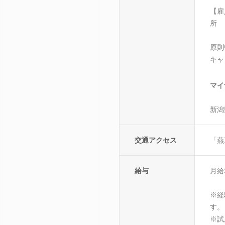
【雇
所
原則
キャ
マイ
新潟
交通アクセス
「燕
給与
月給2
※経
す。
※試