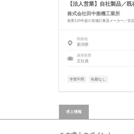
【法人営業】自社製品／既存
株式会社田中衡機工業所
創業120年超の老舗計量器メーカー／安
勤務地
新潟県
雇用形態
正社員
学歴不問
転勤なし
求人情報