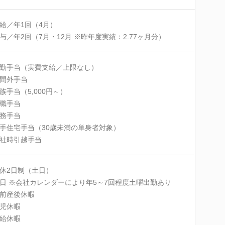
給／年1回（4月）
与／年2回（7月・12月 ※昨年度実績：2.77ヶ月分）
勤手当（実費支給／上限なし）
間外手当
族手当（5,000円～）
職手当
務手当
手住宅手当（30歳未満の単身者対象）
社時引越手当
休2日制（土日）
日 ※会社カレンダーにより年5～7回程度土曜出勤あり
前産後休暇
児休暇
給休暇