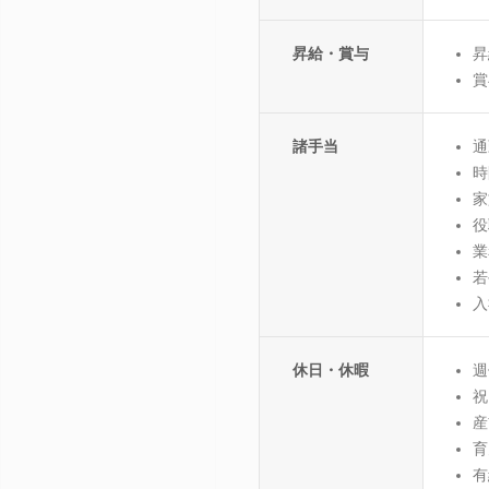
昇給・賞与
昇
賞
諸手当
通
時
家
役
業
若
入
休日・休暇
週
祝
産
育
有