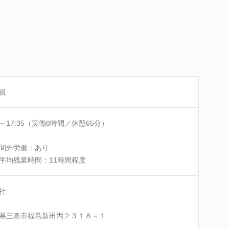
員
30～17:35（実働8時間／休憩65分）
間外労働：あり
平均残業時間：11時間程度
社
県三条市福島新田丙２３１８－１