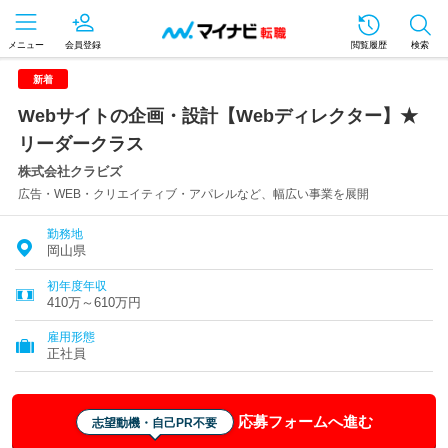
メニュー
会員登録
閲覧履歴
検索
新着
Webサイトの企画・設計【Webディレクター】★
リーダークラス
株式会社クラビズ
広告・WEB・クリエイティブ・アパレルなど、幅広い事業を展開
勤務地
岡山県
初年度年収
410万～610万円
雇用形態
正社員
応募フォームへ進む
志望動機・自己PR不要