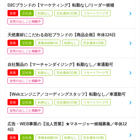
D2Cブランドの【マーケティング】転勤なし/リーダー候補
新着
正社員
転勤なし
完全週休2日制
リモートワーク可
女性のおしごと掲載中
天然素材にこだわる自社ブランドの【商品企画】年休124日
新着
正社員
業種未経験OK
転勤なし
完全週休2日制
女性のおしごと掲載中
自社製品の【マーチャンダイジング】転勤なし／車通勤可
新着
正社員
転勤なし
完全週休2日制
リモートワーク可
女性のおしごと掲載中
【Webエンジニア／コーディングスタッフ】転勤なし／車通勤可
新着
正社員
転勤なし
完全週休2日制
リモートワーク可
女性のおしごと掲載中
広告・WEB事業の【法人営業】★マネージャー候補募集／年休12
4日
新着
正社員
業種未経験OK
転勤なし
完全週休2日制