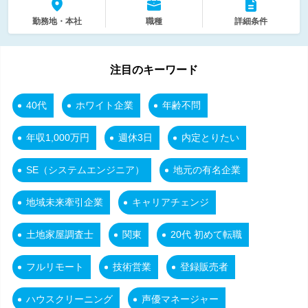
勤務地・本社
職種
詳細条件
注目のキーワード
40代
ホワイト企業
年齢不問
年収1,000万円
週休3日
内定とりたい
SE（システムエンジニア）
地元の有名企業
地域未来牽引企業
キャリアチェンジ
土地家屋調査士
関東
20代 初めて転職
フルリモート
技術営業
登録販売者
ハウスクリーニング
声優マネージャー