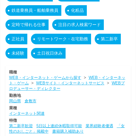
鉄道乗務員・船舶乗務員
化粧品
定時で帰れる仕事
注目の求人検索ワード
正社員
リモートワーク・在宅勤務
第二新卒
未経験
土日祝日休み
職種
WEB・インターネット・ゲームから探す
>
WEB・インターネッ
ト・ゲーム
>
WEBサイト・インターネットサービス
>
WEBプ
ロデューサー・ディレクター
勤務地
岡山県
倉敷市
業種
インターネット関連
特徴
第二新卒歓迎
5日以上連続休暇取得可能
業界経験者優遇
「女
性のおしごと」掲載中
書籍購入補助あり