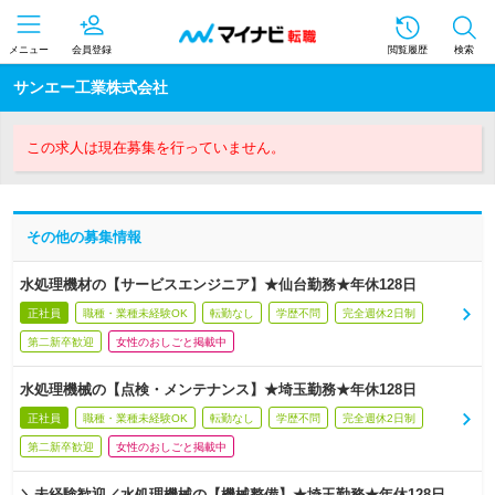
メニュー
会員登録
閲覧履歴
検索
サンエー工業株式会社
この求人は現在募集を行っていません。
その他の募集情報
水処理機材の【サービスエンジニア】★仙台勤務★年休128日
正社員
職種・業種未経験OK
転勤なし
学歴不問
完全週休2日制
第二新卒歓迎
女性のおしごと掲載中
水処理機械の【点検・メンテナンス】★埼玉勤務★年休128日
正社員
職種・業種未経験OK
転勤なし
学歴不問
完全週休2日制
第二新卒歓迎
女性のおしごと掲載中
＼未経験歓迎／水処理機械の【機械整備】★埼玉勤務★年休128日