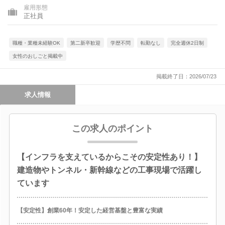
雇用形態
正社員
職種・業種未経験OK
第二新卒歓迎
学歴不問
転勤なし
完全週休2日制
女性のおしごと掲載中
掲載終了日：2026/07/23
求人情報
この求人のポイント
【インフラを支えているからこその安定性あり！】
建造物やトンネル・新幹線などの工事現場で活躍し
ています
【安定性】創業60年！安定した経営基盤と豊富な実績