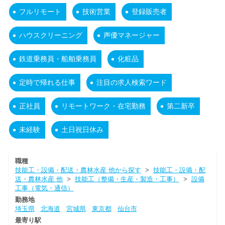
フルリモート
技術営業
登録販売者
ハウスクリーニング
声優マネージャー
鉄道乗務員・船舶乗務員
化粧品
定時で帰れる仕事
注目の求人検索ワード
正社員
リモートワーク・在宅勤務
第二新卒
未経験
土日祝日休み
職種
技能工・設備・配送・農林水産 他から探す
>
技能工・設備・配
送・農林水産 他
>
技能工（整備・生産・製造・工事）
>
設備
工事（電気・通信）
勤務地
埼玉県
北海道
宮城県
東京都
仙台市
最寄り駅