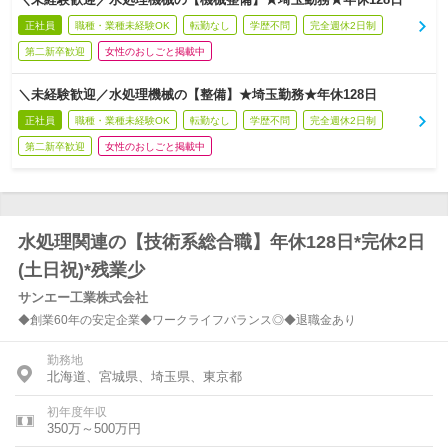
正社員
職種・業種未経験OK
転勤なし
学歴不問
完全週休2日制
第二新卒歓迎
女性のおしごと掲載中
＼未経験歓迎／水処理機械の【整備】★埼玉勤務★年休128日
正社員
職種・業種未経験OK
転勤なし
学歴不問
完全週休2日制
第二新卒歓迎
女性のおしごと掲載中
水処理関連の【技術系総合職】年休128日*完休2日
(土日祝)*残業少
サンエー工業株式会社
◆創業60年の安定企業◆ワークライフバランス◎◆退職金あり
勤務地
北海道、宮城県、埼玉県、東京都
初年度年収
350万～500万円