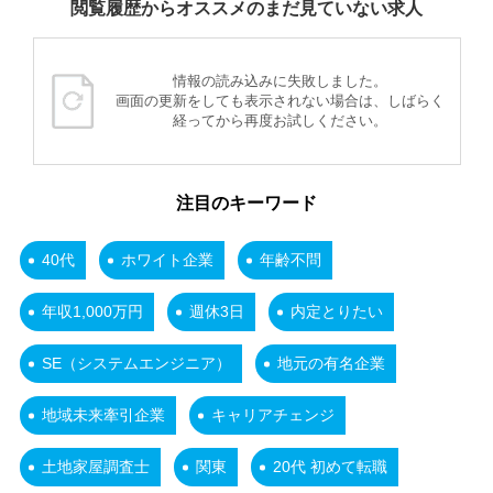
閲覧履歴からオススメのまだ見ていない求人
情報の読み込みに失敗しました。
画面の更新をしても表示されない場合は、しばらく
経ってから再度お試しください。
注目のキーワード
40代
ホワイト企業
年齢不問
年収1,000万円
週休3日
内定とりたい
SE（システムエンジニア）
地元の有名企業
地域未来牽引企業
キャリアチェンジ
土地家屋調査士
関東
20代 初めて転職