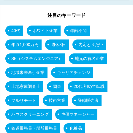
注目のキーワード
40代
ホワイト企業
年齢不問
年収1,000万円
週休3日
内定とりたい
SE（システムエンジニア）
地元の有名企業
地域未来牽引企業
キャリアチェンジ
土地家屋調査士
関東
20代 初めて転職
フルリモート
技術営業
登録販売者
ハウスクリーニング
声優マネージャー
鉄道乗務員・船舶乗務員
化粧品