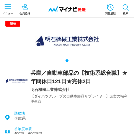
メニュー
会員登録
閲覧履歴
検索
新着
兵庫／自動車部品の【技術系総合職】★
年間休日121日★完休2日
明石機械工業株式会社
【ダイハツグループの自動車部品サプライヤー】充実の福利
厚生◎
勤務地
兵庫県
初年度年収
400万～600万円