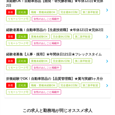
未経験OK！自動車部品【開発・研究解析職】★年休121日★完休
2日
新着
正社員
職種・業種未経験OK
完全週休2日制
第二新卒歓迎
リモートワーク可
女性のおしごと掲載中
経験者募集！自動車部品の【生産技術職】★年休121日★完休2日
新着
正社員
業種未経験OK
完全週休2日制
第二新卒歓迎
リモートワーク可
女性のおしごと掲載中
経験者募集【人事・採用】★年間休日121日★フレックスタイム
新着
正社員
業種未経験OK
完全週休2日制
第二新卒歓迎
リモートワーク可
女性のおしごと掲載中
折衝経験でOK！自動車部品の【品質管理職】★賞与実績5ヶ月分
新着
正社員
職種・業種未経験OK
完全週休2日制
第二新卒歓迎
リモートワーク可
女性のおしごと掲載中
この求人と勤務地が同じオススメ求人