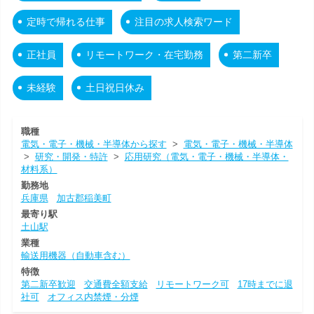
定時で帰れる仕事
注目の求人検索ワード
正社員
リモートワーク・在宅勤務
第二新卒
未経験
土日祝日休み
職種
電気・電子・機械・半導体から探す
>
電気・電子・機械・半導体
>
研究・開発・特許
>
応用研究（電気・電子・機械・半導体・
材料系）
勤務地
兵庫県
加古郡稲美町
最寄り駅
土山駅
業種
輸送用機器（自動車含む）
特徴
第二新卒歓迎
交通費全額支給
リモートワーク可
17時までに退
社可
オフィス内禁煙・分煙