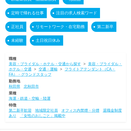
定時で帰れる仕事
注目の求人検索ワード
正社員
リモートワーク・在宅勤務
第二新卒
未経験
土日祝日休み
職種
美容・ブライダル・ホテル・交通から探す
>
美容・ブライダル・
ホテル・交通
>
交通・運輸
>
フライトアテンダント（CA・
FA）・グランドスタッフ
勤務地
秋田県
北秋田市
業種
海運・鉄道・空輸・陸運
特徴
第二新卒歓迎
地域限定社員
オフィス内禁煙・分煙
退職金制度
あり
「女性のおしごと」掲載中