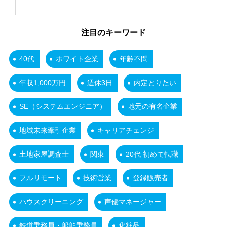
注目のキーワード
40代
ホワイト企業
年齢不問
年収1,000万円
週休3日
内定とりたい
SE（システムエンジニア）
地元の有名企業
地域未来牽引企業
キャリアチェンジ
土地家屋調査士
関東
20代 初めて転職
フルリモート
技術営業
登録販売者
ハウスクリーニング
声優マネージャー
鉄道乗務員・船舶乗務員
化粧品