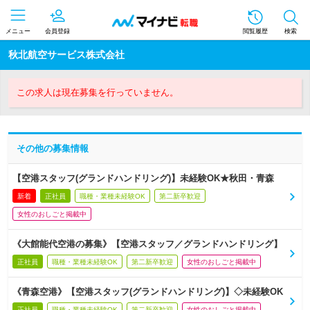
メニュー
会員登録
閲覧履歴
検索
秋北航空サービス株式会社
この求人は現在募集を行っていません。
その他の募集情報
【空港スタッフ(グランドハンドリング)】未経験OK★秋田・青森
新着
正社員
職種・業種未経験OK
第二新卒歓迎
女性のおしごと掲載中
《大館能代空港の募集》【空港スタッフ／グランドハンドリング】
正社員
職種・業種未経験OK
第二新卒歓迎
女性のおしごと掲載中
《青森空港》【空港スタッフ(グランドハンドリング)】◇未経験OK
正社員
職種・業種未経験OK
第二新卒歓迎
女性のおしごと掲載中