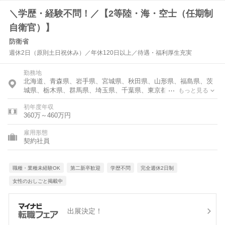
＼学歴・経験不問！／【2等陸・海・空士（任期制
自衛官）】
防衛省
週休2日（原則土日祝休み）／年休120日以上／待遇・福利厚生充実
勤務地
北海道、青森県、岩手県、宮城県、秋田県、山形県、福島県、茨
城県、栃木県、群馬県、埼玉県、千葉県、東京都、神奈川県、富
もっと見る
山県、石川県、福井県、新潟県、山梨県、長野県、岐阜県、静岡
初年度年収
県、愛知県、三重県、滋賀県、京都府、大阪府、兵庫県、奈良
360万～460万円
県、和歌山県、鳥取県、島根県、岡山県、広島県、山口県、徳島
県、香川県、愛媛県、高知県、福岡県、佐賀県、長崎県、熊本
雇用形態
県、大分県、宮崎県、鹿児島県、沖縄県
契約社員
職種・業種未経験OK
第二新卒歓迎
学歴不問
完全週休2日制
女性のおしごと掲載中
出展決定！