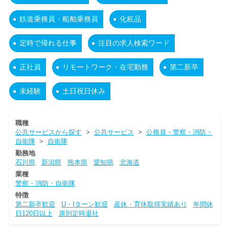
鉄道乗務員・船舶乗務員
化粧品
定時で帰れる仕事
注目の求人検索ワード
正社員
リモートワーク・在宅勤務
第二新卒
未経験
土日祝日休み
職種
公共サービスから探す
>
公共サービス
>
公務員・警察・消防・
自衛隊
>
自衛隊
勤務地
石川県
新潟県
熊本県
愛知県
北海道
業種
警察・消防・自衛隊
特徴
第二新卒歓迎
U・Iターン歓迎
産休・育休取得実績あり
年間休
日120日以上
原則定時退社