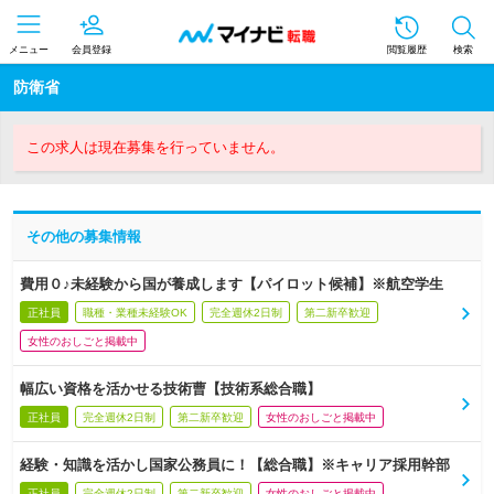
メニュー
会員登録
閲覧履歴
検索
防衛省
この求人は現在募集を行っていません。
その他の募集情報
費用０♪未経験から国が養成します【パイロット候補】※航空学生
正社員
職種・業種未経験OK
完全週休2日制
第二新卒歓迎
女性のおしごと掲載中
幅広い資格を活かせる技術曹【技術系総合職】
正社員
完全週休2日制
第二新卒歓迎
女性のおしごと掲載中
経験・知識を活かし国家公務員に！【総合職】※キャリア採用幹部
正社員
完全週休2日制
第二新卒歓迎
女性のおしごと掲載中