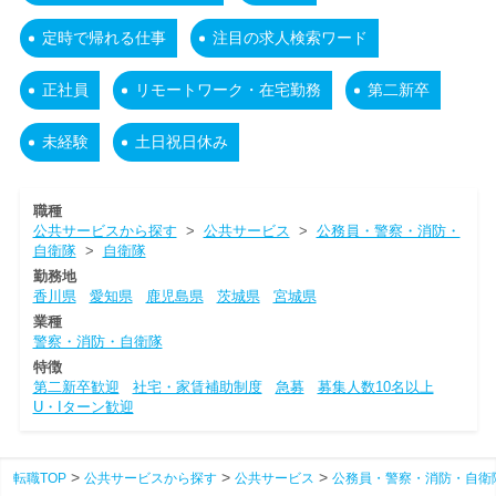
定時で帰れる仕事
注目の求人検索ワード
正社員
リモートワーク・在宅勤務
第二新卒
未経験
土日祝日休み
職種
公共サービスから探す
>
公共サービス
>
公務員・警察・消防・
自衛隊
>
自衛隊
勤務地
香川県
愛知県
鹿児島県
茨城県
宮城県
業種
警察・消防・自衛隊
特徴
第二新卒歓迎
社宅・家賃補助制度
急募
募集人数10名以上
U・Iターン歓迎
転職TOP
公共サービスから探す
公共サービス
公務員・警察・消防・自衛