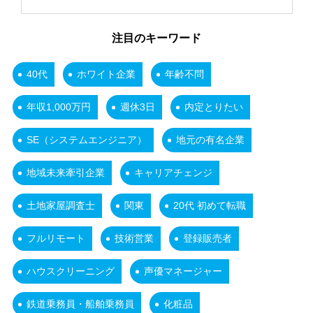
注目のキーワード
40代
ホワイト企業
年齢不問
年収1,000万円
週休3日
内定とりたい
SE（システムエンジニア）
地元の有名企業
地域未来牽引企業
キャリアチェンジ
土地家屋調査士
関東
20代 初めて転職
フルリモート
技術営業
登録販売者
ハウスクリーニング
声優マネージャー
鉄道乗務員・船舶乗務員
化粧品