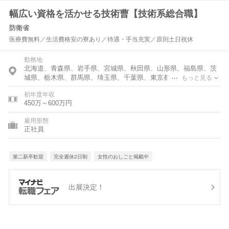
幅広い資格を活かせる技術曹【技術系総合職】
防衛省
医療費無料／生活費格安の寮あり／待遇・手当充実／原則土日祝休
勤務地
北海道、青森県、岩手県、宮城県、秋田県、山形県、福島県、茨
城県、栃木県、群馬県、埼玉県、千葉県、東京都、神奈川県、富
もっと見る
山県、石川県、福井県、新潟県、山梨県、長野県、岐阜県、静岡
初年度年収
県、愛知県、三重県、滋賀県、京都府、大阪府、兵庫県、奈良
450万～600万円
県、和歌山県、鳥取県、島根県、岡山県、広島県、山口県、徳島
県、香川県、愛媛県、高知県、福岡県、佐賀県、長崎県、熊本
雇用形態
県、大分県、宮崎県、鹿児島県、沖縄県
正社員
第二新卒歓迎
完全週休2日制
女性のおしごと掲載中
出展決定！