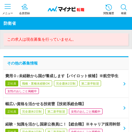
メニュー
会員登録
閲覧履歴
検索
防衛省
この求人は現在募集を行っていません。
その他の募集情報
費用０♪未経験から国が養成します【パイロット候補】※航空学生
正社員
職種・業種未経験OK
完全週休2日制
第二新卒歓迎
女性のおしごと掲載中
幅広い資格を活かせる技術曹【技術系総合職】
正社員
完全週休2日制
第二新卒歓迎
女性のおしごと掲載中
経験・知識を活かし国家公務員に！【総合職】※キャリア採用幹部
正社員
完全週休2日制
第二新卒歓迎
女性のおしごと掲載中