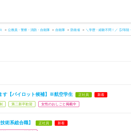
ス
公務員・警察・消防・自衛隊
自衛隊
防衛省
＼学歴・経験不問！／【2等陸
ます【パイロット候補】※航空学生
正社員
新着
制
第二新卒歓迎
女性のおしごと掲載中
【技術系総合職】
正社員
新着