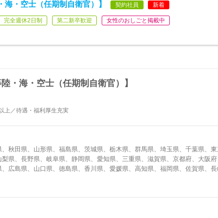
・海・空士（任期制自衛官）】
契約社員
新着
完全週休2日制
第二新卒歓迎
女性のおしごと掲載中
等陸・海・空士（任期制自衛官）】
日以上／待遇・福利厚生充実
県、秋田県、山形県、福島県、茨城県、栃木県、群馬県、埼玉県、千葉県、東
山梨県、長野県、岐阜県、静岡県、愛知県、三重県、滋賀県、京都府、大阪府
県、広島県、山口県、徳島県、香川県、愛媛県、高知県、福岡県、佐賀県、長