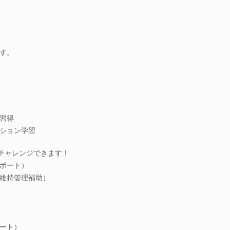
す。
習得
ション学習
にチャレンジできます！
ポート）
維持管理補助）
ート）