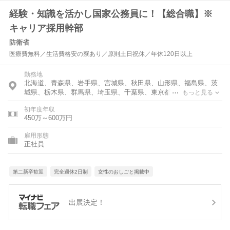
経験・知識を活かし国家公務員に！【総合職】※
キャリア採用幹部
防衛省
医療費無料／生活費格安の寮あり／原則土日祝休／年休120日以上
勤務地
北海道、青森県、岩手県、宮城県、秋田県、山形県、福島県、茨
城県、栃木県、群馬県、埼玉県、千葉県、東京都、神奈川県、富
もっと見る
山県、石川県、福井県、新潟県、山梨県、長野県、岐阜県、静岡
初年度年収
県、愛知県、三重県、滋賀県、京都府、大阪府、兵庫県、奈良
450万～600万円
県、和歌山県、鳥取県、島根県、岡山県、広島県、山口県、徳島
県、香川県、愛媛県、高知県、福岡県、佐賀県、長崎県、熊本
雇用形態
県、大分県、宮崎県、鹿児島県、沖縄県
正社員
第二新卒歓迎
完全週休2日制
女性のおしごと掲載中
出展決定！