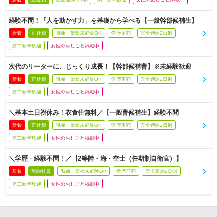
経験不問！「人を動かす力」を基礎から学べる【一般幹部候補生】
新着
正社員
職種・業種未経験OK
学歴不問
完全週休2日制
第二新卒歓迎
女性のおしごと掲載中
次代のリーダーに、じっくり成長！【幹部候補曹】※未経験歓迎
新着
正社員
職種・業種未経験OK
学歴不問
完全週休2日制
第二新卒歓迎
女性のおしごと掲載中
＼基本土日祝休み！衣食住無料／【一般曹候補生】経験不問
新着
正社員
職種・業種未経験OK
学歴不問
完全週休2日制
第二新卒歓迎
女性のおしごと掲載中
＼学歴・経験不問！／【2等陸・海・空士（任期制自衛官）】
新着
契約社員
職種・業種未経験OK
学歴不問
完全週休2日制
第二新卒歓迎
女性のおしごと掲載中