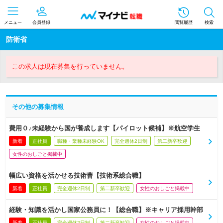
メニュー
会員登録
閲覧履歴
検索
防衛省
この求人は現在募集を行っていません。
その他の募集情報
費用０♪未経験から国が養成します【パイロット候補】※航空学生
新着
正社員
職種・業種未経験OK
完全週休2日制
第二新卒歓迎
女性のおしごと掲載中
幅広い資格を活かせる技術曹【技術系総合職】
新着
正社員
完全週休2日制
第二新卒歓迎
女性のおしごと掲載中
経験・知識を活かし国家公務員に！【総合職】※キャリア採用幹部
新着
正社員
完全週休2日制
第二新卒歓迎
女性のおしごと掲載中