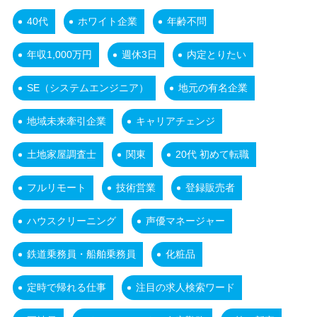
40代
ホワイト企業
年齢不問
年収1,000万円
週休3日
内定とりたい
SE（システムエンジニア）
地元の有名企業
地域未来牽引企業
キャリアチェンジ
土地家屋調査士
関東
20代 初めて転職
フルリモート
技術営業
登録販売者
ハウスクリーニング
声優マネージャー
鉄道乗務員・船舶乗務員
化粧品
定時で帰れる仕事
注目の求人検索ワード