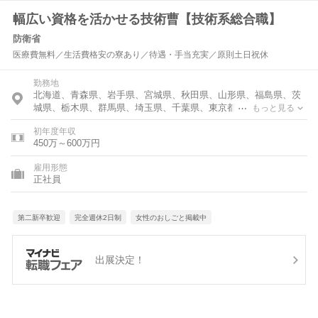
幅広い資格を活かせる技術曹【技術系総合職】
防衛省
医療費無料／生活費格安の寮あり／待遇・手当充実／原則土日祝休
勤務地
北海道、青森県、岩手県、宮城県、秋田県、山形県、福島県、茨
城県、栃木県、群馬県、埼玉県、千葉県、東京都、神奈川県、富
もっと見る
山県、石川県、福井県、新潟県、山梨県、長野県、岐阜県、静岡
初年度年収
県、愛知県、三重県、滋賀県、京都府、大阪府、兵庫県、奈良
450万～600万円
県、和歌山県、鳥取県、島根県、岡山県、広島県、山口県、徳島
県、香川県、愛媛県、高知県、福岡県、佐賀県、長崎県、熊本
雇用形態
県、大分県、宮崎県、鹿児島県、沖縄県
正社員
第二新卒歓迎
完全週休2日制
女性のおしごと掲載中
出展決定！