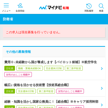
メニュー
会員登録
閲覧履歴
検索
防衛省
この求人は現在募集を行っていません。
その他の募集情報
費用０♪未経験から国が養成します【パイロット候補】※航空学生
正社員
職種・業種未経験OK
完全週休2日制
第二新卒歓迎
女性のおしごと掲載中
幅広い資格を活かせる技術曹【技術系総合職】
正社員
完全週休2日制
第二新卒歓迎
女性のおしごと掲載中
経験・知識を活かし国家公務員に！【総合職】※キャリア採用幹部
正社員
完全週休2日制
第二新卒歓迎
女性のおしごと掲載中