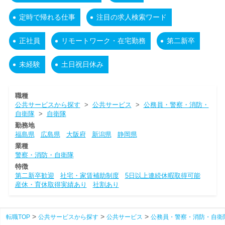
定時で帰れる仕事
注目の求人検索ワード
正社員
リモートワーク・在宅勤務
第二新卒
未経験
土日祝日休み
職種
公共サービスから探す
>
公共サービス
>
公務員・警察・消防・
自衛隊
>
自衛隊
勤務地
福島県
広島県
大阪府
新潟県
静岡県
業種
警察・消防・自衛隊
特徴
第二新卒歓迎
社宅・家賃補助制度
5日以上連続休暇取得可能
産休・育休取得実績あり
社割あり
転職TOP
公共サービスから探す
公共サービス
公務員・警察・消防・自衛