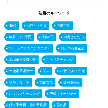
注目のキーワード
40代
ホワイト企業
年齢不問
年収1,000万円
週休3日
内定とりたい
SE（システムエンジニア）
地元の有名企業
地域未来牽引企業
キャリアチェンジ
土地家屋調査士
関東
20代 初めて転職
フルリモート
技術営業
登録販売者
ハウスクリーニング
声優マネージャー
鉄道乗務員・船舶乗務員
化粧品