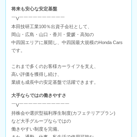
将来も安心な安定基盤
￣V￣￣￣￣￣￣￣￣￣￣
本田技研工業100％出資子会社として、
岡山・広島・山口・香川・愛媛・高知の
中四国エリアに展開し、中四国最大規模のHonda Cars
です。
これまで多くのお客様カーライフを支え、
高い評価を獲得し続け、
業績も成長中の安定基盤で活躍できます。
大手ならではの働きやすさ
￣V￣￣￣￣￣￣￣￣￣￣￣
持株会や選択型福利厚生制度(カフェテリアプラン)
など大手グループならではの
働きやすい制度を完備。
また、通勤、仕事、私生活で使用可能な