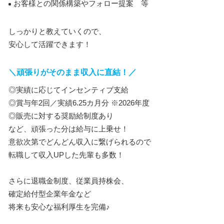
お客様との関係構築やフォロー提案 等
しっかりと教えていくので、
安心して活躍できます！
＼頑張りがそのまま収入に直結！／
◎実績に応じてインセンティブ支給
◎賞与年2回／実績6.25カ月分 ※2026年度
◎販売に対する奨励給制度あり
など、頑張った分は給与に上乗せ！
意欲次第でどんどん収入に繋げられるので
転職して収入UPした先輩も多数！
さらに退職金制度、従業員持株会、
確定給付型企業年金など
将来も安心な福利厚生を完備♪