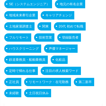
SE（システムエンジニア）
地元の有名企業
地域未来牽引企業
キャリアチェンジ
土地家屋調査士
関東
20代 初めて転職
フルリモート
技術営業
登録販売者
ハウスクリーニング
声優マネージャー
鉄道乗務員・船舶乗務員
化粧品
定時で帰れる仕事
注目の求人検索ワード
正社員
リモートワーク・在宅勤務
第二新卒
未経験
土日祝日休み