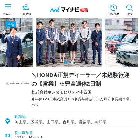
メニュー
会員登録
閲覧履歴
検索
更新
＼HONDA正規ディーラー／未経験歓迎
の【営業】※完全週休2日制
株式会社ホンダモビリティ中四国
◆年休120日◆残業月10h◆賞与実績6.25カ月分◆長期休暇
あり
勤務地
岡山県、広島県、山口県、香川県、愛媛県、高知県
初年度年収
400万～500万円