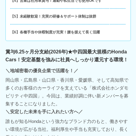
【4】営業は社用車貸与！通勤や私生活でも使用OKです
【5】未経験歓迎！充実の研修＆サポート体制は抜群
【6】各種手当や休暇制度が充実！腰を据えて長く活躍
賞与6.25ヶ月分支給(2026年)★中四国最大規模のHonda
Cars！安定基盤を強みに社員へしっかり還元する環境！
＼地域密着の優良企業で活躍を！／
岡山県・広島県・山口県・香川県・愛媛県、そして高知県で
多くのお客様のカーライフを支えている「株式会社ホンダモ
ビリティ中四国」。今回は、業績好調に伴い新メンバーを募
集することになりました。
＼安定した未来を手に入れたい方へ／
誰もが知るHondaという強力なブランド力のもと、働きやす
い環境が広がる当社。福利厚生や手当も充実しており、長く