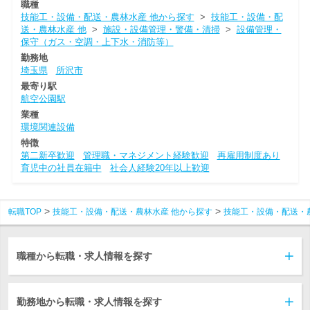
職種
技能工・設備・配送・農林水産 他から探す
>
技能工・設備・配
送・農林水産 他
>
施設・設備管理・警備・清掃
>
設備管理・
保守（ガス・空調・上下水・消防等）
勤務地
埼玉県
所沢市
最寄り駅
航空公園駅
業種
環境関連設備
特徴
第二新卒歓迎
管理職・マネジメント経験歓迎
再雇用制度あり
育児中の社員在籍中
社会人経験20年以上歓迎
転職TOP
技能工・設備・配送・農林水産 他から探す
技能工・設備・配送・
職種から転職・求人情報を探す
勤務地から転職・求人情報を探す