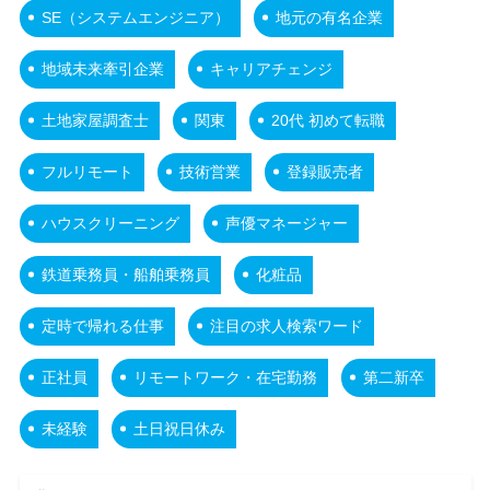
SE（システムエンジニア）
地元の有名企業
地域未来牽引企業
キャリアチェンジ
土地家屋調査士
関東
20代 初めて転職
フルリモート
技術営業
登録販売者
ハウスクリーニング
声優マネージャー
鉄道乗務員・船舶乗務員
化粧品
定時で帰れる仕事
注目の求人検索ワード
正社員
リモートワーク・在宅勤務
第二新卒
未経験
土日祝日休み