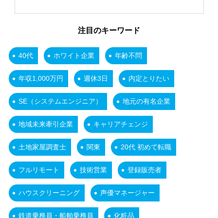
注目のキーワード
40代
ホワイト企業
年齢不問
年収1,000万円
週休3日
内定とりたい
SE（システムエンジニア）
地元の有名企業
地域未来牽引企業
キャリアチェンジ
土地家屋調査士
関東
20代 初めて転職
フルリモート
技術営業
登録販売者
ハウスクリーニング
声優マネージャー
鉄道乗務員・船舶乗務員
化粧品