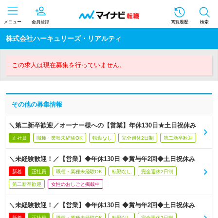
メニュー
会員登録
閲覧履歴
検索
株式会社ハーキュリーズ・リアルティ
この求人は現在募集を行っていません。
その他の募集情報
＼第二新卒歓迎／オーナー様への【営業】年休130日★土日祝休み
正社員
職種・業種未経験OK
転勤なし
完全週休2日制
第二新卒歓迎
＼未経験歓迎！／【営業】◆年休130日 ◆賞与年2回◆土日祝休み
新着
正社員
職種・業種未経験OK
転勤なし
完全週休2日制
第二新卒歓迎
女性のおしごと掲載中
＼未経験歓迎！／【営業】◆年休130日 ◆賞与年2回◆土日祝休み
新着
正社員
職種・業種未経験OK
転勤なし
完全週休2日制