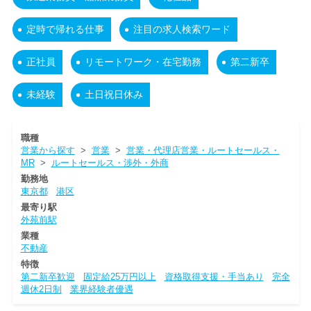
定時で帰れる仕事
注目の求人検索ワード
正社員
リモートワーク・在宅勤務
第二新卒
未経験
土日祝日休み
職種
営業から探す
>
営業
>
営業・代理店営業・ルートセールス・
MR
>
ルートセールス・渉外・外商
勤務地
東京都
港区
最寄り駅
外苑前駅
業種
不動産
特徴
第二新卒歓迎
固定給25万円以上
資格取得支援・手当あり
完全
週休2日制
業界経験者優遇