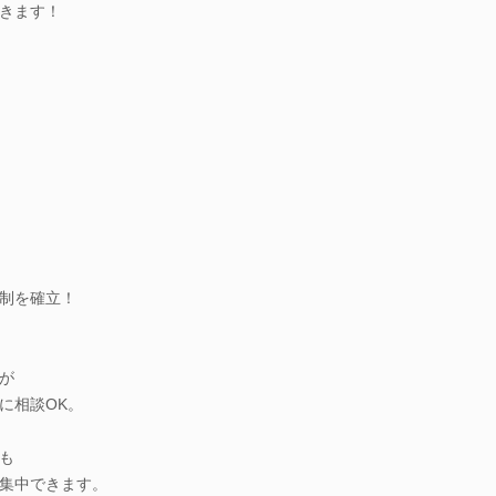
きます！
、
制を確立！
が
に相談OK。
も
集中できます。