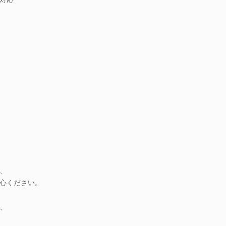
、
心ください。
、