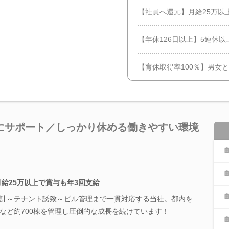
【社員へ還元】月給25万以
【年休126日以上】5連休以
【育休取得率100％】男女
にサポート／しっかり休める働きやすい環境
月給25万以上で賞与も年3回支給
計～テナント誘致～ビル管理まで一貫対応する当社。都内を
など約700棟を管理し圧倒的な成長を続けています！