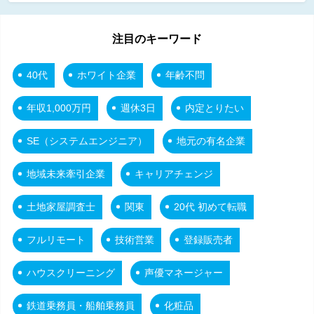
注目のキーワード
40代
ホワイト企業
年齢不問
年収1,000万円
週休3日
内定とりたい
SE（システムエンジニア）
地元の有名企業
地域未来牽引企業
キャリアチェンジ
土地家屋調査士
関東
20代 初めて転職
フルリモート
技術営業
登録販売者
ハウスクリーニング
声優マネージャー
鉄道乗務員・船舶乗務員
化粧品