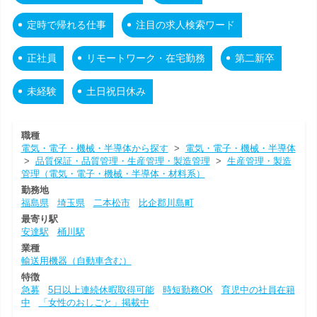
定時で帰れる仕事
注目の求人検索ワード
正社員
リモートワーク・在宅勤務
第二新卒
未経験
土日祝日休み
職種
電気・電子・機械・半導体から探す
>
電気・電子・機械・半導体
>
品質保証・品質管理・生産管理・製造管理
>
生産管理・製造
管理（電気・電子・機械・半導体・材料系）
勤務地
福島県
埼玉県
二本松市
比企郡川島町
最寄り駅
安達駅
桶川駅
業種
輸送用機器（自動車含む）
特徴
急募
5日以上連続休暇取得可能
時短勤務OK
育児中の社員在籍
中
「女性のおしごと」掲載中