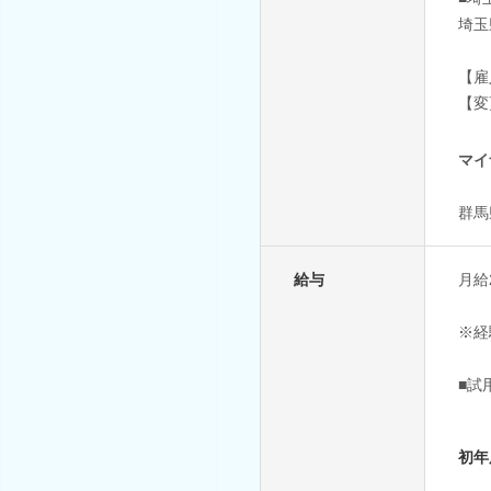
埼玉
【雇
【変
マイ
群馬
給与
月給2
※経
■試
初年