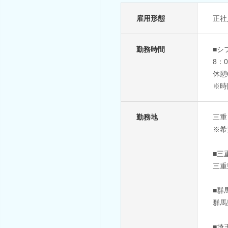
雇用形態
正社
勤務時間
■シ
8：
休憩
※時
勤務地
三重
※希
■三
三重
■群
群馬
■埼