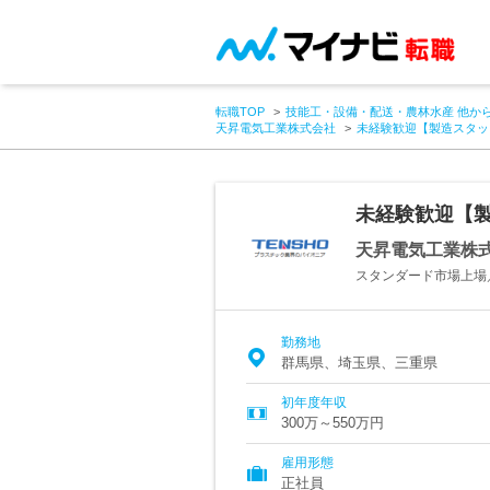
転職TOP
技能工・設備・配送・農林水産 他か
天昇電気工業株式会社
未経験歓迎【製造スタッ
未経験歓迎【
天昇電気工業株
スタンダード市場上場
勤務地
群馬県、埼玉県、三重県
初年度年収
300万～550万円
雇用形態
正社員