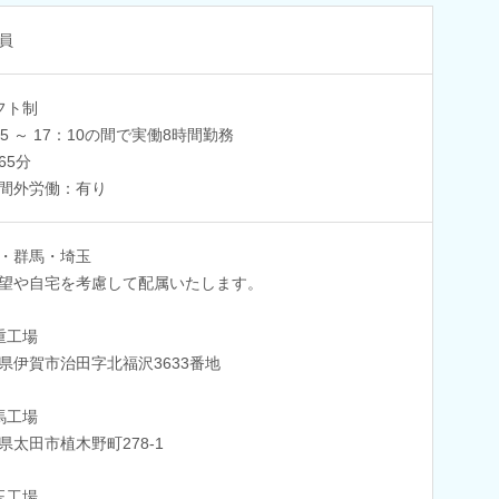
員
フト制
05 ～ 17：10の間で実働8時間勤務
65分
間外労働：有り
・群馬・埼玉
望や自宅を考慮して配属いたします。
重工場
県伊賀市治田字北福沢3633番地
馬工場
県太田市植木野町278-1
玉工場