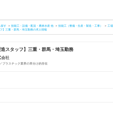
ら探す
技能工・設備・配送・農林水産 他
技能工（整備・生産・製造・工事）
工場
フ】三重・群馬・埼玉勤務の求人情報
製造スタッフ】三重・群馬・埼玉勤務
式会社
／プラスチック業界の草分け的存在