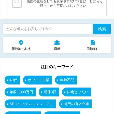
画面の更新をしても表示されない場合は、しばらく
経ってから再度お試しください。
検索
どんな求人をお探しですか？
勤務地・本社
職種
詳細条件
注目のキーワード
40代
ホワイト企業
年齢不問
年収1,000万円
週休3日
内定とりたい
SE（システムエンジニア）
地元の有名企業