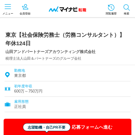
メニュー
会員登録
閲覧履歴
検索
東京【社会保険労務士（労務コンサルタント）】
年休124日
山田アンドパートナーズアカウンティング株式会社
税理士法人山田＆パートナーズのグループ会社
勤務地
東京都
初年度年収
600万～750万円
雇用形態
正社員
応募フォームへ進む
志望動機・自己PR不要