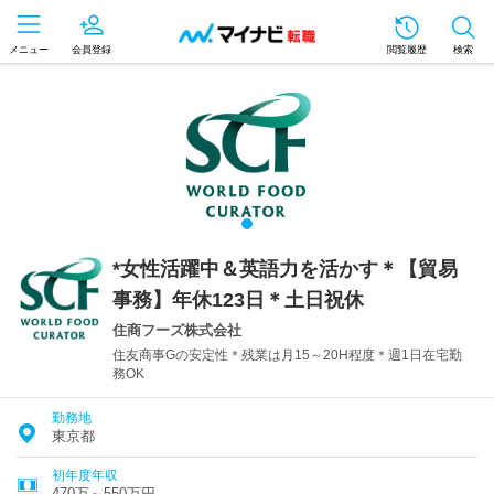
メニュー
会員登録
閲覧履歴
検索
*女性活躍中＆英語力を活かす＊【貿易
事務】年休123日＊土日祝休
住商フーズ株式会社
住友商事Gの安定性＊残業は月15～20H程度＊週1日在宅勤
務OK
勤務地
東京都
初年度年収
470万～550万円