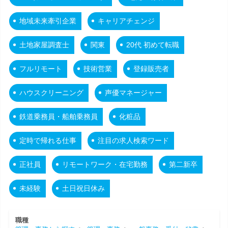
地域未来牽引企業
キャリアチェンジ
土地家屋調査士
関東
20代 初めて転職
フルリモート
技術営業
登録販売者
ハウスクリーニング
声優マネージャー
鉄道乗務員・船舶乗務員
化粧品
定時で帰れる仕事
注目の求人検索ワード
正社員
リモートワーク・在宅勤務
第二新卒
未経験
土日祝日休み
職種