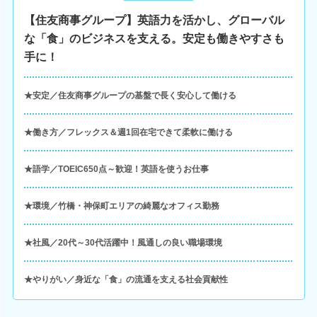
【住友商事グループ】英語力を活かし、グローバル
な「食」のビジネスを支える。安定も働きやすさも
手に！
★安定／住友商事グループの基盤で長く安心して働ける
★働き方／フレックス＆週1回在宅できて柔軟に働ける
★語学／TOEIC650点～歓迎！英語を使うお仕事
★環境／竹橋・神保町エリアの綺麗なオフィス勤務
★社風／20代～30代活躍中！風通しの良い職場環境
★やりがい／身近な「食」の流通を支える社会貢献性