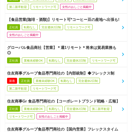
第二新卒歓迎
リモートワーク可
女性のおしごと掲載中
【食品営業(珈琲・酒類)】リモート可*コーヒー豆の産地へ出張も!
正社員
転勤なし
完全週休2日制
リモートワーク可
女性のおしごと掲載中
グローバル食品商社【営業】＊週1リモート＊将来は貿易業務も
◎
正社員
業種未経験OK
転勤なし
完全週休2日制
リモートワーク可
住友商事グループ食品専門商社の【内部統制】◆フレックス制
新着
正社員
業種未経験OK
転勤なし
完全週休2日制
第二新卒歓迎
リモートワーク可
住友商事Gr 食品専門商社の【コーポレートブランド戦略・広報】
正社員
業種未経験OK
転勤なし
完全週休2日制
第二新卒歓迎
リモートワーク可
女性のおしごと掲載中
住友商事グループ食品専門商社の【国内営業】フレックスタイム