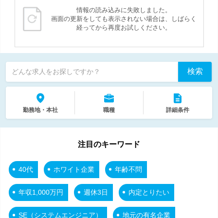
情報の読み込みに失敗しました。
画面の更新をしても表示されない場合は、しばらく
経ってから再度お試しください。
検索
どんな求人をお探しですか？
勤務地・本社
職種
詳細条件
注目のキーワード
40代
ホワイト企業
年齢不問
年収1,000万円
週休3日
内定とりたい
SE（システムエンジニア）
地元の有名企業