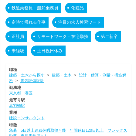
鉄道乗務員・船舶乗務員
化粧品
定時で帰れる仕事
注目の求人検索ワード
正社員
リモートワーク・在宅勤務
第二新卒
未経験
土日祝日休み
職種
建築・土木から探す
>
建築・土木
>
設計・積算・測量・構造解
析
>
電気設備設計
勤務地
東京都
港区
最寄り駅
赤羽橋駅
業種
建設コンサルタント
特徴
急募
5日以上連続休暇取得可能
年間休日120日以上
フレックス
勤務
再雇用制度あり