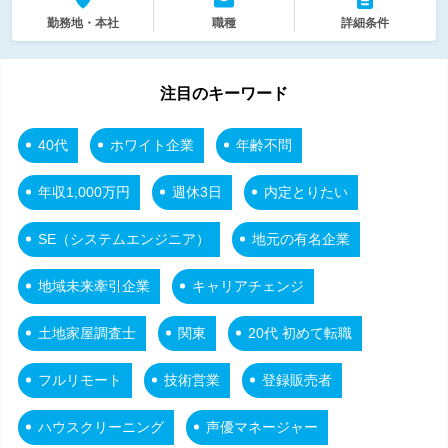
勤務地・本社
職種
詳細条件
注目のキーワード
40代
ホワイト企業
年齢不問
年収1,000万円
週休3日
内定とりたい
SE（システムエンジニア）
地元の有名企業
地域未来牽引企業
キャリアチェンジ
土地家屋調査士
関東
20代 初めて転職
フルリモート
技術営業
登録販売者
ハウスクリーニング
声優マネージャー