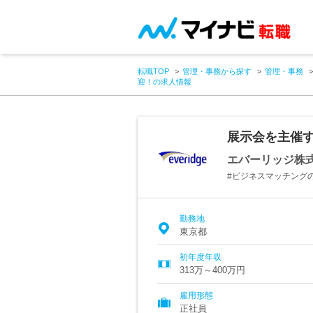
転職TOP
管理・事務から探す
管理・事務
迎！の求人情報
展示会を主催
エバーリッジ株
#ビジネスマッチングの
勤務地
東京都
初年度年収
313万～400万円
雇用形態
正社員