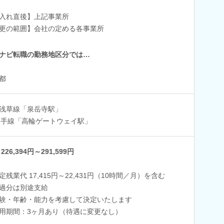
入れ直後】上記事業所
更の範囲】会社の定める各事業所
ナビ転職の勤務地区分では…
都
浅草線「泉岳寺駅」
山手線「高輪ゲートウェイ駅」
226,394円～291,599円
定残業代 17,415円～22,431円（10時間／月）を含む
過分は別途支給
験・年齢・能力を考慮して決定いたします
用期間：3ヶ月あり（待遇に変更なし）