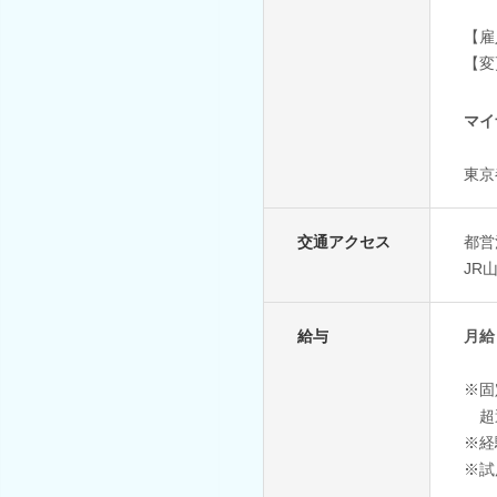
【雇
【変
マイ
東京
交通アクセス
都営
JR
給与
月給 
※固
超
※経
※試