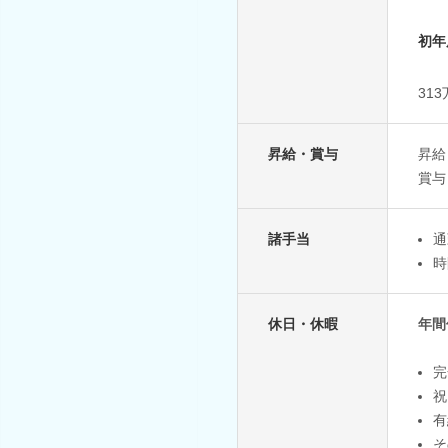
初年
31
昇給・賞与
昇給
賞与
諸手当
通
時
休日・休暇
年間
完
祝
有
そ