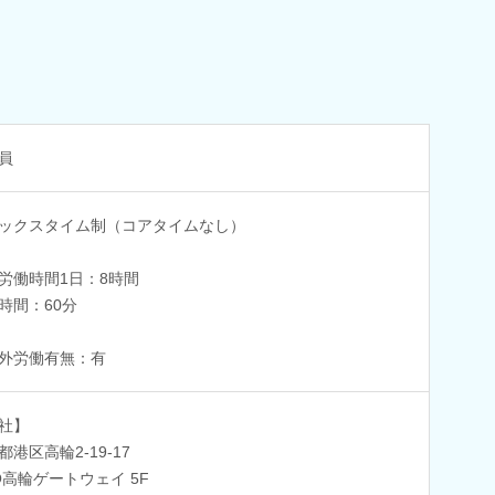
員
ックスタイム制（コアタイムなし）
労働時間1日：8時間
時間：60分
外労働有無：有
社】
都港区高輪2-19-17
O高輪ゲートウェイ 5F