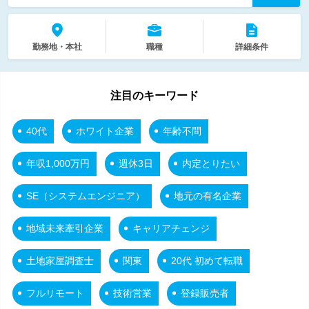
勤務地・本社
職種
詳細条件
注目のキーワード
40代
ホワイト企業
年齢不問
年収1,000万円
週休3日
内定とりたい
SE（システムエンジニア）
地元の有名企業
地域未来牽引企業
キャリアチェンジ
土地家屋調査士
関東
20代 初めて転職
フルリモート
技術営業
登録販売者