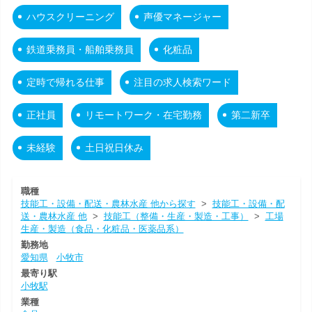
ハウスクリーニング
声優マネージャー
鉄道乗務員・船舶乗務員
化粧品
定時で帰れる仕事
注目の求人検索ワード
正社員
リモートワーク・在宅勤務
第二新卒
未経験
土日祝日休み
職種
技能工・設備・配送・農林水産 他から探す
>
技能工・設備・配
送・農林水産 他
>
技能工（整備・生産・製造・工事）
>
工場
生産・製造（食品・化粧品・医薬品系）
勤務地
愛知県
小牧市
最寄り駅
小牧駅
業種