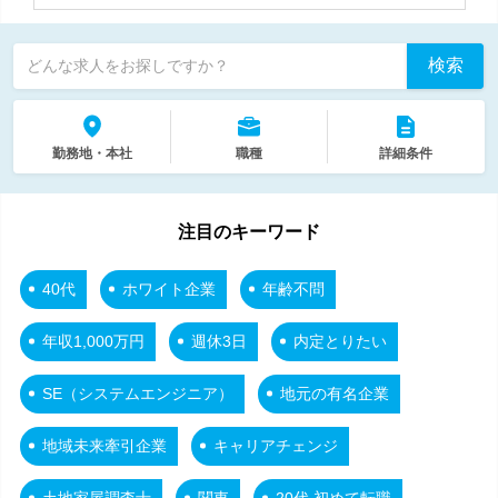
検索
どんな求人をお探しですか？
勤務地・本社
職種
詳細条件
注目のキーワード
40代
ホワイト企業
年齢不問
年収1,000万円
週休3日
内定とりたい
SE（システムエンジニア）
地元の有名企業
地域未来牽引企業
キャリアチェンジ
土地家屋調査士
関東
20代 初めて転職