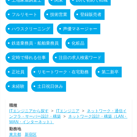
フルリモート
技術営業
登録販売者
ハウスクリーニング
声優マネージャー
鉄道乗務員・船舶乗務員
化粧品
定時で帰れる仕事
注目の求人検索ワード
正社員
リモートワーク・在宅勤務
第二新卒
未経験
土日祝日休み
職種
ITエンジニアから探す
>
ITエンジニア
>
ネットワーク・通信イ
ンフラ・サーバー設計・構築
>
ネットワーク設計・構築（LAN・
WAN・インターネット）
勤務地
東京都
新宿区