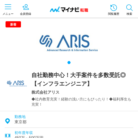
メニュー
会員登録
閲覧履歴
検索
新着
自社勤務中心！大手案件を多数受託◎
【インフラエンジニア】
株式会社アリス
◆社内教育充実！経験の浅い方にもぴったり！◆福利厚生も
充実！
勤務地
東京都
初年度年収
450万～500万円