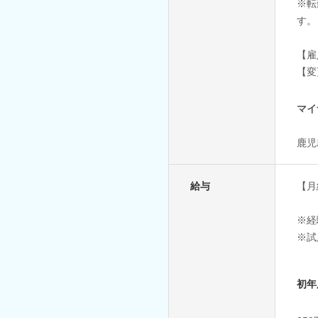
※転
す。
【雇
【変
マイ
鹿児
給与
【月
※経
※試
初年