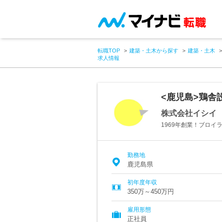
転職TOP
建築・土木から探す
建築・土木
求人情報
<鹿児島>鶏舎
株式会社イシイ
1969年創業！ブロ
勤務地
鹿児島県
初年度年収
350万～450万円
雇用形態
正社員