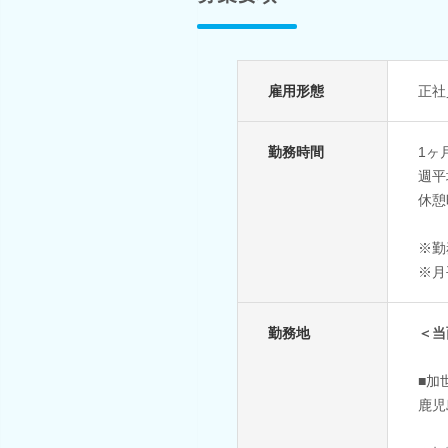
雇用形態
正社
勤務時間
1ヶ
週平
休憩
※勤務
※月
勤務地
＜当
■加
鹿児