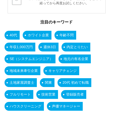
経ってから再度お試しください。
注目のキーワード
40代
ホワイト企業
年齢不問
年収1,000万円
週休3日
内定とりたい
SE（システムエンジニア）
地元の有名企業
地域未来牽引企業
キャリアチェンジ
土地家屋調査士
関東
20代 初めて転職
フルリモート
技術営業
登録販売者
ハウスクリーニング
声優マネージャー