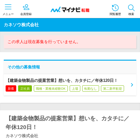
メニュー
会員登録
閲覧履歴
検索
カネソウ株式会社
この求人は現在募集を行っていません。
その他の募集情報
【建築金物製品の提案営業】想いを、カタチに／年休120日！
新着
正社員
職種・業種未経験OK
上場
転勤なし
第二新卒歓迎
【建築金物製品の提案営業】想いを、カタチに／
年休120日！
カネソウ株式会社