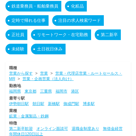
鉄道乗務員・船舶乗務員
化粧品
定時で帰れる仕事
注目の求人検索ワード
正社員
リモートワーク・在宅勤務
第二新卒
未経験
土日祝日休み
職種
営業から探す
>
営業
>
営業・代理店営業・ルートセールス・
MR
>
営業・企画営業（法人向け）
勤務地
福岡県
東京都
三重県
福岡市
港区
最寄り駅
伊勢朝日駅
朝日駅
新橋駅
御成門駅
博多駅
業種
鉱業・金属製品・鉄鋼
特徴
第二新卒歓迎
オンライン面談可
退職金制度あり
無借金経営
年間休日120日以上