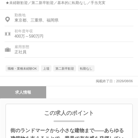
★未経験歓迎／第二新卒歓迎／基本的に転勤なし／手当充実
勤務地
東京都、三重県、福岡県
初年度年収
400万～590万円
雇用形態
正社員
職種・業種未経験OK
上場
第二新卒歓迎
転勤なし
掲載終了日：2026/08/06
求人情報
この求人のポイント
街のランドマークから小さな建物まで――あらゆる