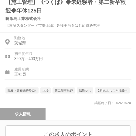
【施工管理】《つくば》◆未経験者・第二新卒歓
迎◆年休125日
暁飯島工業株式会社
【東証スタンダード市場上場】各種手当をはじめ待遇充実
勤務地
茨城県
初年度年収
320万～400万円
雇用形態
正社員
職種・業種未経験OK
上場
第二新卒歓迎
転勤なし
女性のおしごと掲載中
掲載終了日：2026/07/20
求人情報
この求人のポイント