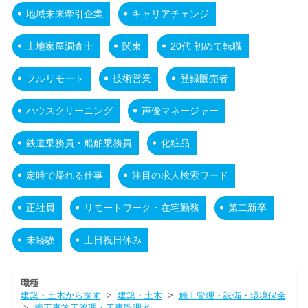
地域未来牽引企業
キャリアチェンジ
土地家屋調査士
関東
20代 初めて転職
フルリモート
技術営業
登録販売者
ハウスクリーニング
声優マネージャー
鉄道乗務員・船舶乗務員
化粧品
定時で帰れる仕事
注目の求人検索ワード
正社員
リモートワーク・在宅勤務
第二新卒
未経験
土日祝日休み
職種
建築・土木から探す
>
建築・土木
>
施工管理・設備・環境保全
>
管工事施工管理・工事監理者