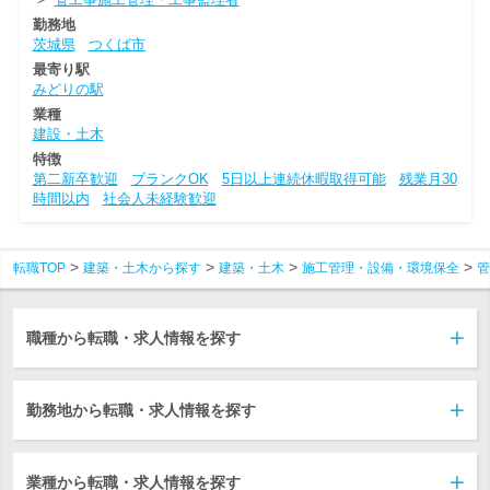
勤務地
茨城県
つくば市
最寄り駅
みどりの駅
業種
建設・土木
特徴
第二新卒歓迎
ブランクOK
5日以上連続休暇取得可能
残業月30
時間以内
社会人未経験歓迎
転職TOP
建築・土木から探す
建築・土木
施工管理・設備・環境保全
管
職種から転職・求人情報を探す
勤務地から転職・求人情報を探す
業種から転職・求人情報を探す